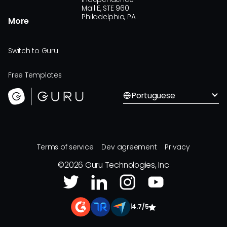
Mall E, STE 960
Philadelphia, PA
More
Switch to Guru
Free Templates
Portuguese
Terms of service
Dev agreement
Privacy
©
2026
Guru Technologies, Inc
|
4.7/5