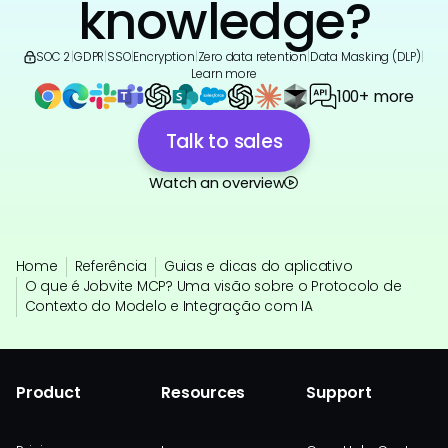
knowledge?
SOC 2
|
GDPR
|
SSO
|
Encryption
|
Zero data retention
|
Data Masking (DLP)
|
Learn more
100+ more
Talk to sales
Watch an overview
Home
Referência
Guias e dicas do aplicativo
O que é Jobvite MCP? Uma visão sobre o Protocolo de
Contexto do Modelo e Integração com IA
Product
Resources
Support