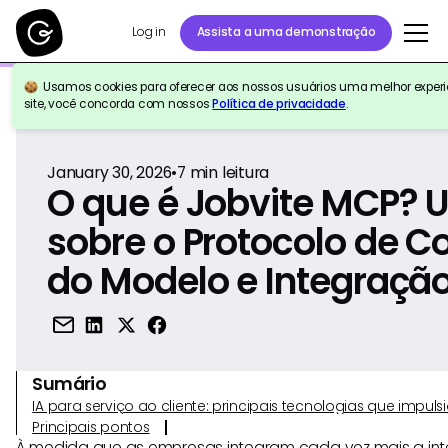
Log in
Assista a uma demonstração
Usamos cookies para oferecer aos nossos usuários uma melhor experiê
Voltar para a referência
site, você concorda com nossos
Política de privacidade
.
January 30, 2026
•
7
min leitura
O que é Jobvite MCP? 
sobre o Protocolo de C
do Modelo e Integraçã
Sumário
IA para serviço ao cliente: principais tecnologias que imp
Principais pontos
À medida que as empresas integram cada vez mais a inteli