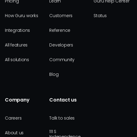
Pricing
Learn
Guru Help Center
How Guru works
Customers
Status
Integrations
Reference
All features
Developers
All solutions
Community
Blog
Company
Contact us
Careers
Talk to sales
111 S
About us
Independence