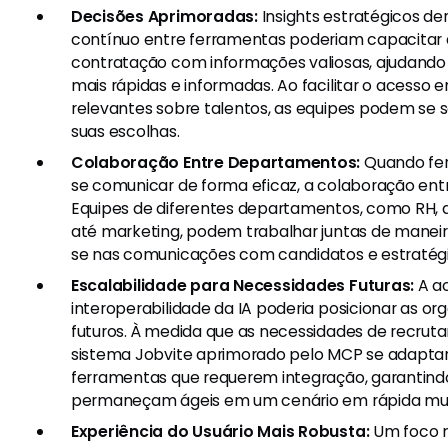
Decisões Aprimoradas:
Insights estratégicos de
contínuo entre ferramentas poderiam capacitar 
contratação com informações valiosas, ajudand
mais rápidas e informadas. Ao facilitar o acesso
relevantes sobre talentos, as equipes podem se 
suas escolhas.
Colaboração Entre Departamentos:
Quando fe
se comunicar de forma eficaz, a colaboração ent
Equipes de diferentes departamentos, como RH, a
até marketing, podem trabalhar juntas de maneira
se nas comunicações com candidatos e estratég
Escalabilidade para Necessidades Futuras:
A ac
interoperabilidade da IA poderia posicionar as or
futuros. À medida que as necessidades de recru
sistema Jobvite aprimorado pelo MCP se adaptar
ferramentas que requerem integração, garantind
permaneçam ágeis em um cenário em rápida mu
Experiência do Usuário Mais Robusta:
Um foco n