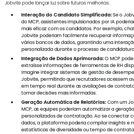
Jobvite pode lançar luz sobre futuras melhorias.
Interação do Candidato Simplificada:
Se o Jobvi
do MCP, assistentes impulsionados por IA poder
mais eficaz com os candidatos. Por exemplo, cha
Jobvite poderiam facilmente recuperar informaç
vários bancos de dados, garantindo uma interaçã
personalizada durante o processo de candidatura
Integração de Dados Aprimorada:
O MCP poderi
extraísse informações de ferramentas de RH dísp
Imagine integrar sistemas de gestão de desemp
Jobvite, permitindo que recrutadores acessem av
em tempo real durante as avaliações de contrat
tomar decisões mais informadas.
Geração Automática de Relatórios:
Com um Jobv
MCP, as equipes poderiam automatizar a geração 
personalizados de contratação. Ao se conectar c
dados, a plataforma poderia compilar insights 
estatísticas de diversidade ou tempo de contr