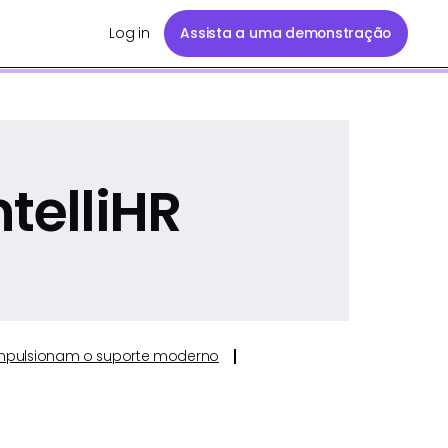
Log in
Assista a uma demonstração
telliHR
e impulsionam o suporte moderno