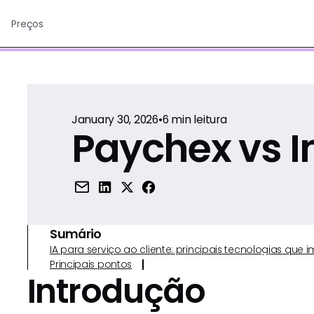
Preços
January 30, 2026
•
6
min leitura
Paychex vs In
Sumário
IA para serviço ao cliente: principais tecnologias qu
Principais pontos
Introdução