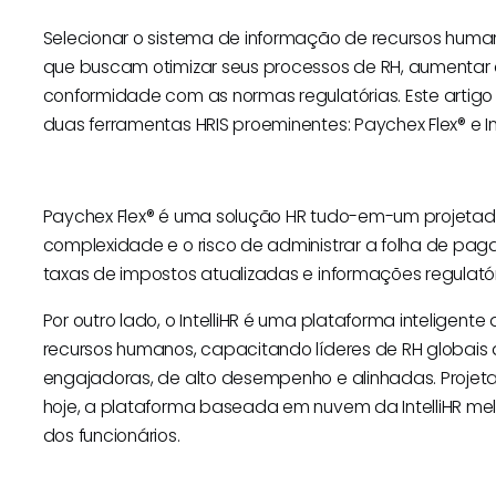
Selecionar o sistema de informação de recursos human
que buscam otimizar seus processos de RH, aumentar a
conformidade com as normas regulatórias. Este art
duas ferramentas HRIS proeminentes: Paychex Flex® e Int
Paychex Flex® é uma solução HR tudo-em-um projeta
complexidade e o risco de administrar a folha de pa
taxas de impostos atualizadas e informações regulatór
Por outro lado, o IntelliHR é uma plataforma inteligen
recursos humanos, capacitando líderes de RH globais a
engajadoras, de alto desempenho e alinhadas. Projet
hoje, a plataforma baseada em nuvem da IntelliHR m
dos funcionários.