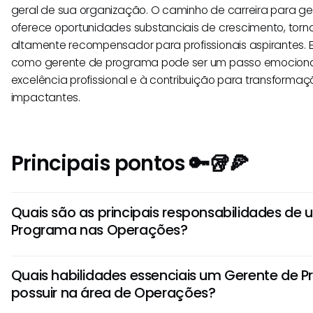
geral de sua organização. O caminho de carreira para g
oferece oportunidades substanciais de crescimento, to
altamente recompensador para profissionais aspirantes. E
como gerente de programa pode ser um passo emociona
excelência profissional e à contribuição para transforma
impactantes.
Principais pontos 🔑🥡🍕
Quais são as principais responsabilidades de
Programa nas Operações?
Um Gerente de Programa nas Operações é responsável por
Quais habilidades essenciais um Gerente de 
projetos, garantindo que estejam alinhados com os objeti
possuir na área de Operações?
gerenciando orçamentos, resolvendo problemas e otimiza
coordenam com as partes interessadas para impulsionar