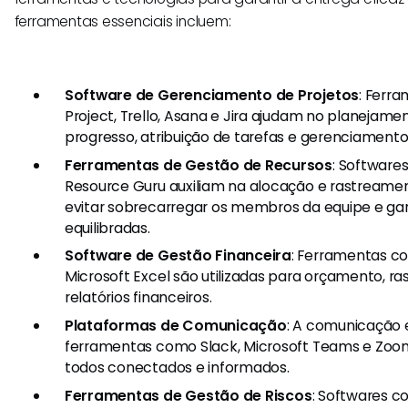
ferramentas essenciais incluem:
Software de Gerenciamento de Projetos
: Ferr
Project, Trello, Asana e Jira ajudam no planejam
progresso, atribuição de tarefas e gerenciamento
Ferramentas de Gestão de Recursos
: Software
Resource Guru auxiliam na alocação e rastreame
evitar sobrecarregar os membros da equipe e gar
equilibradas.
Software de Gestão Financeira
: Ferramentas c
Microsoft Excel são utilizadas para orçamento, r
relatórios financeiros.
Plataformas de Comunicação
: A comunicação e
ferramentas como Slack, Microsoft Teams e Zoo
todos conectados e informados.
Ferramentas de Gestão de Riscos
: Softwares c