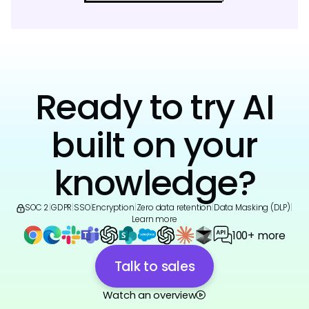
Ready to try AI
built on your
knowledge?
SOC 2
|
GDPR
|
SSO
|
Encryption
|
Zero data retention
|
Data Masking (DLP)
|
Learn more
100+ more
Talk to sales
Watch an overview