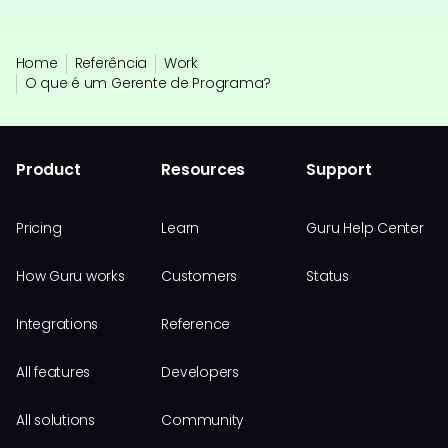
Home
Referência
Work
O que é um Gerente de Programa?
Product
Resources
Support
Pricing
Learn
Guru Help Center
How Guru works
Customers
Status
Integrations
Reference
All features
Developers
All solutions
Community