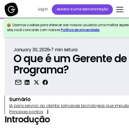
Log in
Assista a uma demonstração
Usamos cookies para oferecer aos nossos usuários uma melhor experiê
Voltar para a referência
site, você concorda com nossos
Política de privacidade
.
January 30, 2026
•
7
min leitura
O que é um Gerente de
Programa?
Sumário
IA para serviço ao cliente: principais tecnologias que imp
Principais pontos
Introdução