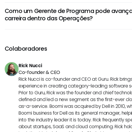
Comunicação eficaz, planejamento estratégico, resoluçã
sucedidos dos projetos e mitigar riscos.
Como um Gerente de Programa pode avança
e gerenciamento de riscos são habilidades vitais para 
carreira dentro das Operações?
nas Operações. Eles devem se destacar na colaboração e
ferramentas de gerenciamento de projetos, tomada de d
Para avançar em sua carreira, os Gerentes de Program
a ambientes dinâmicos.
certificações como PMP ou Six Sigma, ganhar experiência d
fazer networking com profissionais da indústria, buscar men
Colaboradores
continuamente seu conhecimento sobre as tendências e
em gestão de operações.
Rick Nucci
Co-founder & CEO
Rick Nucci is co-founder and CEO at Guru. Rick bring
experience in creating category-leading software 
Prior to Guru, Rick was the founder and chief technol
defined and led a new segment as the first-ever clo
as-a-service. Boomi was acquired by Dell in 2010, wh
Boomi business for Dell as its general manager, help
into the industry leader it is today. Rick frequently s
about startups, SaaS and cloud computing. Rick hold