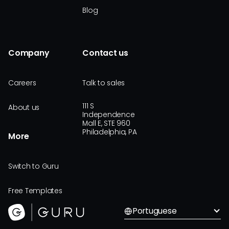
Blog
Company
Contact us
Careers
Talk to sales
111 S
About us
Independence
Mall E, STE 960
Philadelphia, PA
More
Switch to Guru
Free Templates
Portuguese