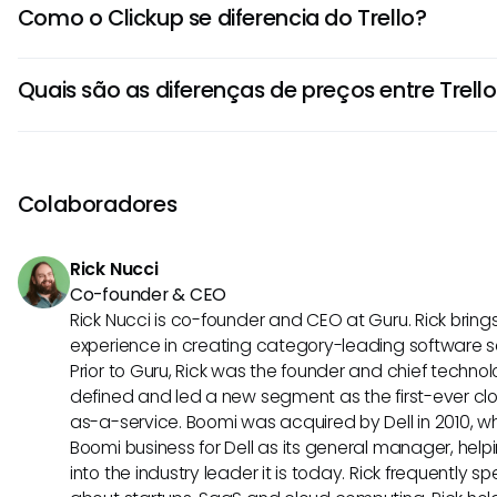
Como o Clickup se diferencia do Trello?
tornando-o uma excelente escolha para pensadores visua
priorizam a simplicidade nas ferramentas de gerenciamen
O Clickup oferece uma gama mais ampla de recursos e 
Quais são as diferenças de preços entre Trello
em comparação com o Trello, tornando-o adequado par
organizações maiores com necessidades complexas de
O Trello oferece um modelo freemium com recursos limitad
projetos.
preços escalonados com base em recursos adicionais, en
um conjunto mais abrangente de recursos em seu plano gra
Colaboradores
ligeiramente mais alto para funcionalidades avançadas.
Rick Nucci
Co-founder & CEO
Rick Nucci is co-founder and CEO at Guru. Rick bring
experience in creating category-leading software 
Prior to Guru, Rick was the founder and chief technol
defined and led a new segment as the first-ever clo
as-a-service. Boomi was acquired by Dell in 2010, wh
Boomi business for Dell as its general manager, help
into the industry leader it is today. Rick frequently s