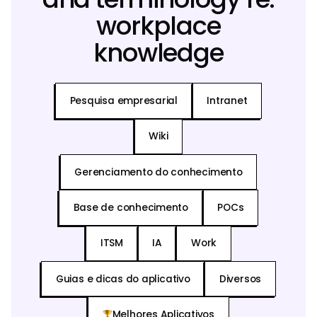
workplace
knowledge
Pesquisa empresarial
Intranet
Wiki
Gerenciamento do conhecimento
Base de conhecimento
POCs
ITSM
IA
Work
Guias e dicas do aplicativo
Diversos
Melhores Aplicativos