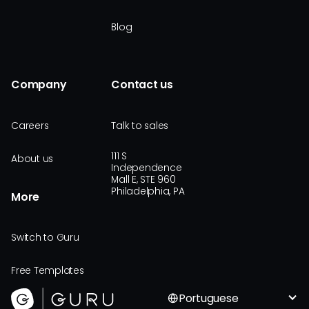
Blog
Company
Contact us
Careers
Talk to sales
111 S
About us
Independence
Mall E, STE 960
Philadelphia, PA
More
Switch to Guru
Free Templates
Portuguese