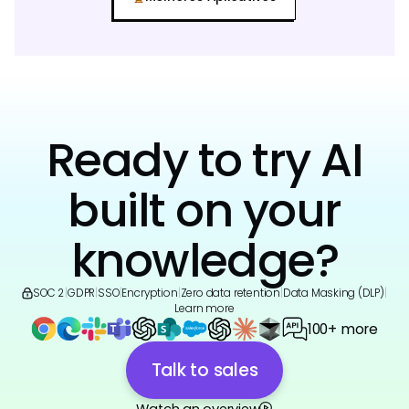
Ready to try AI
built on your
knowledge?
SOC 2
|
GDPR
|
SSO
|
Encryption
|
Zero data retention
|
Data Masking (DLP)
|
Learn more
100+ more
Talk to sales
Watch an overview