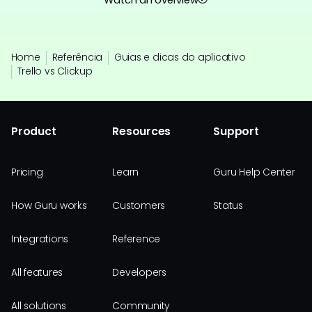
Home
Referência
Guias e dicas do aplicativo
Trello vs Clickup
Product
Resources
Support
Pricing
Learn
Guru Help Center
How Guru works
Customers
Status
Integrations
Reference
All features
Developers
All solutions
Community