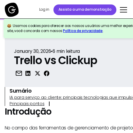
Log in
Assista a uma demonstração
Usamos cookies para oferecer aos nossos usuários uma melhor experiê
Voltar para a referência
site, você concorda com nossos
Política de privacidade
.
January 30, 2026
•
6
min leitura
Trello vs Clickup
Sumário
IA para serviço ao cliente: principais tecnologias que imp
Principais pontos
Introdução
No campo das ferramentas de gerenciamento de projetos,