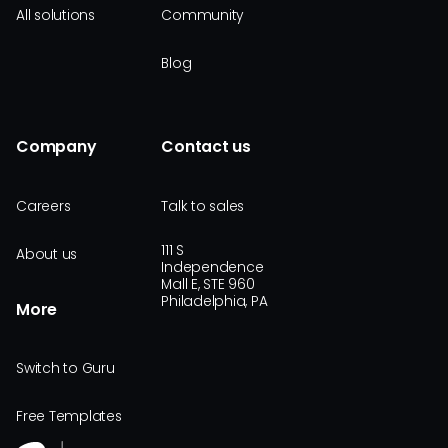
All solutions
Community
Blog
Company
Contact us
Careers
Talk to sales
111 S
About us
Independence
Mall E, STE 960
Philadelphia, PA
More
Switch to Guru
Free Templates