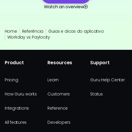
Watch an overview
Home
Referência
Guias e dicas do aplicativo
Workday vs Paylocity
Product
Resources
Support
Pricing
Learn
Guru Help Center
How Guru works
Customers
Status
Integrations
Reference
All features
Developers