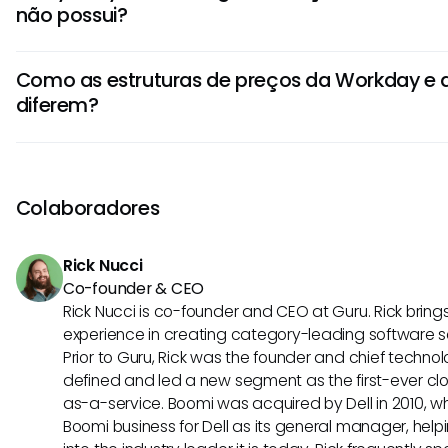
não possui?
Workday oferece recursos avançados de gerenciamento 
de desempenho e planejamento de sucessão, que a de
A Paylocity se destaca pelo design amigável e facilidad
HRIS.
Como as estruturas de preços da Workday e d
em suas ferramentas de autoatendimento para empregad
diferem?
também oferece um forte foco em processamento de fo
conformidade fiscal, tornando-se uma escolha preferida
A Workday geralmente segue um modelo de preços base
buscam operações de folha de pagamento simplificadas
inclui vários módulos que podem ser personalizados com
organizacionais. Em contraste, a Paylocity frequentement
Colaboradores
de preços mais escalável que pode acomodar pequenos
busca de soluções flexíveis de HRIS.
Rick Nucci
Co-founder & CEO
Rick Nucci is co-founder and CEO at Guru. Rick bring
experience in creating category-leading software 
Prior to Guru, Rick was the founder and chief technol
defined and led a new segment as the first-ever clo
as-a-service. Boomi was acquired by Dell in 2010, wh
Boomi business for Dell as its general manager, help