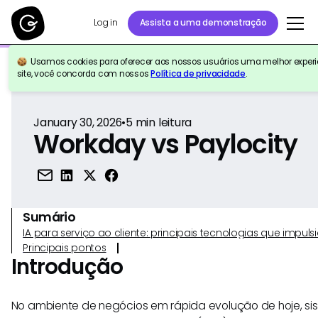
Log in
Assista a uma demonstração
Usamos cookies para oferecer aos nossos usuários uma melhor experiê
Voltar para a referência
site, você concorda com nossos
Política de privacidade
.
January 30, 2026
•
5
min leitura
Workday vs Paylocity
Sumário
IA para serviço ao cliente: principais tecnologias que imp
Principais pontos
Introdução
No ambiente de negócios em rápida evolução de hoje, sis