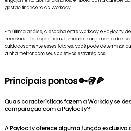
engajamento dos funcionários, embora possa carecer d
gestão financeira do Workday.
Em última análise, a escolha entre Workday e Paylocity 
necessidades específicas, tamanho e orçamento da sua 
cuidadosamente esses fatores, você pode determinar qua
alinha melhor com seus objetivos estratégicos.
Principais pontos 🔑🥡🍕
Quais características fazem a Workday se de
comparação com a Paylocity?
A Workday é conhecida por suas robustas capacidades de 
A Paylocity oferece alguma função exclusiva
tornando-a ideal para tomadas de decisão baseadas em