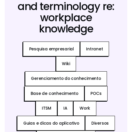
and terminology re:
workplace
knowledge
Pesquisa empresarial
Intranet
Wiki
Gerenciamento do conhecimento
Base de conhecimento
POCs
ITSM
IA
Work
Guias e dicas do aplicativo
Diversos