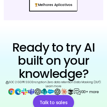
Melhores Aplicativos
Ready to try AI
built on your
knowledge?
SOC 2
|
GDPR
|
SSO
|
Encryption
|
Zero data retention
|
Data Masking (DLP)
|
Learn more
100+ more
Talk to sales