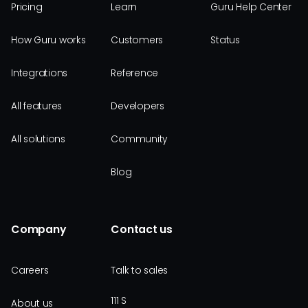
Pricing
Learn
Guru Help Center
How Guru works
Customers
Status
Integrations
Reference
All features
Developers
All solutions
Community
Blog
Company
Contact us
Careers
Talk to sales
111 S
About us