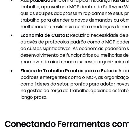
Adaptabilidade:
Com a rápida mudança nas dinâ
trabalho, aproveitar o MCP dentro do Software W
que as equipes adaptassem rapidamente seus pro
trabalho para atender a novas demandas ou otimi
melhorando a resiliência contra mudanças de me
Economia de Custos:
Reduzir a necessidade de s
através de protocolos padrão como o MCP poderi
de custos significativas. As economias poderiam 
desenvolvimento de funcionários ou melhorias de 
promovendo ainda mais o sucesso organizacional
Fluxos de Trabalho Prontos para o Futuro:
Ao in
padrões emergentes como o MCP, as organizaçõ
como líderes do setor, prontas para adotar nova
na gestão da força de trabalho, apoiando estrat
longo prazo.
Conectando Ferramentas com