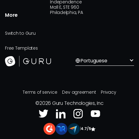
Independence
Mall E, STE 960
Philadelphia, PA
More
Switch to Guru
Free Templates
Portuguese
Terms of service
Dev agreement
Privacy
©
2026
Guru Technologies, Inc
|
4.7/5