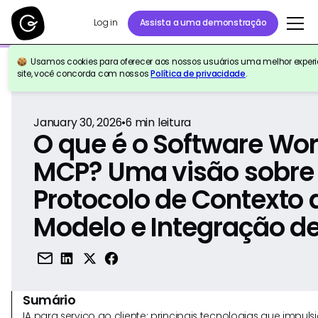
Log in
Assista a uma demonstração
Usamos cookies para oferecer aos nossos usuários uma melhor experiê
Voltar para a referência
site, você concorda com nossos
Política de privacidade
.
January 30, 2026
•
6
min leitura
O que é o Software Wor
MCP? Uma visão sobre
Protocolo de Contexto 
Modelo e Integração de
Sumário
IA para serviço ao cliente: principais tecnologias que imp