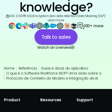
knowledge?
SOC 2
|
GDPR
|
SSO
|
Encryption
|
Zero data retention
|
Data Masking (DLP)
|
Learn more
100+ more
Talk to sales
Watch an overview
Home
Referência
Guias e dicas do aplicativo
O que é o Software Workforce MCP? Uma visão sobre o
Protocolo de Contexto do Modelo e Integração de IA
Product
Resources
Support