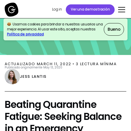
Log in
Ver una demostración
Usamos cookies para brindar a nuestros usuarios una
BLOG
COMPANY NEWS
Bueno
mejor experiencia. Al usar este sitio, aceptas nuestras
Política de privacidad
.
ACTUALIZADO
MARCH 11, 2022
•
3
LECTURA MÍNIMA
Publicado originalmente
May 13, 2020
JESS LANTIS
Beating Quarantine
Fatigue: Seeking Balance
in an Emergency