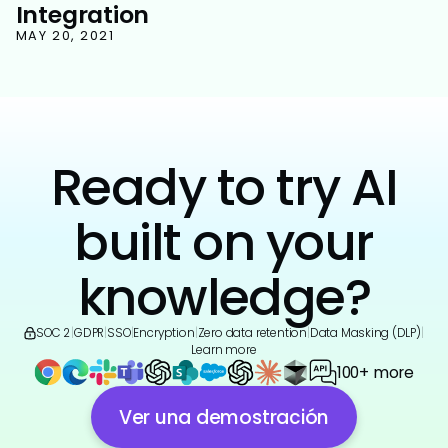
Integration
MAY 20, 2021
Ready to try AI
built on your
knowledge?
SOC 2
|
GDPR
|
SSO
|
Encryption
|
Zero data retention
|
Data Masking (DLP)
|
Learn more
100+ more
Ver una demostración