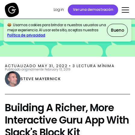
Log in
Ver una demostración
Usamos cookies para brindar a nuestros usuarios una
BLOG
PRODUCT UPDATES
Bueno
mejor experiencia. Al usar este sitio, aceptas nuestras
Política de privacidad
.
ACTUALIZADO
MAY 31, 2022
•
3
LECTURA MÍNIMA
Publicado originalmente
February 13, 2019
STEVE MAYERNICK
Building A Richer, More
Interactive Guru App With
Slack's Block Kit