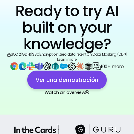
Ready to try AI
built on your
knowledge?
SOC 2
|
GDPR
|
SSO
|
Encryption
|
Zero data retention
|
Data Masking (DLP)
|
Learn more
100+ more
Ver una demostración
Watch an overview