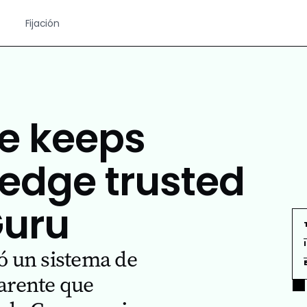
Fijación
e keeps
edge trusted
Guru
 un sistema de
parente que