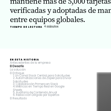
mantiene más de 5,000 tarjetas
verificadas y adoptadas de ma
entre equipos globales.
4
minutos
TIEMPO DE LECTURA
EN ESTA HISTORIA
Antecedentes de la empresa
El Desafío
‍La solución
El Enfoque
1. Un Canal Slack Central para Solicitudes
2. Automatizaciones de Zapier para Enviar
Solicitudes
3. Colaboración Primero en Slack
4. Métricas en Tiempo Real en Google
Sheets
5. Auditoría de Contenido Anual
6. Redacción Dirigida por Expertos
El Resultado