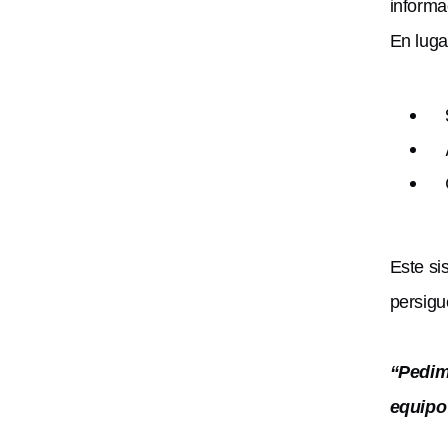
informa
En luga
Este si
persigu
“Pedim
equipo 