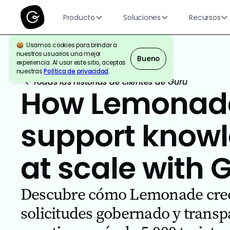
Producto
Soluciones
Recursos
Usamos cookies para brindar a
nuestros usuarios una mejor
Bueno
experiencia. Al usar este sitio, aceptas
nuestras
Política de privacidad
.
Todas las historias de clientes de Guru
How Lemonad
support knowl
at scale with 
Descubre cómo Lemonade creó
solicitudes gobernado y trans