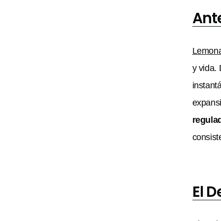
Ant
Lemon
y vida.
instant
expansi
regula
consist
El D