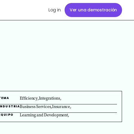
Log in
Ver una demostración
Efficiency
,
Integrations
,
TEMA
Business Services
,
Insurance
,
INDUSTRIA
Learning and Development
,
EQUIPO