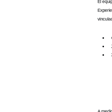
El equi
Experie
vincula
A medi