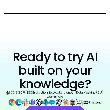
Ready to try AI
built on your
knowledge?
SOC 2
|
GDPR
|
SSO
|
Encryption
|
Zero data retention
|
Data Masking (DLP)
|
Learn more
100+ more