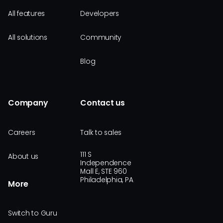
All features
Developers
All solutions
Community
Blog
Company
Contact us
Careers
Talk to sales
111 S
About us
Independence
Mall E, STE 960
Philadelphia, PA
More
Switch to Guru