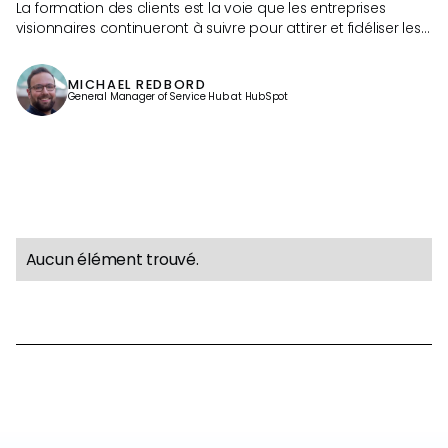
La formation des clients est la voie que les entreprises
visionnaires continueront à suivre pour attirer et fidéliser les
clients. Michael Redbord de HubSpot explore comment les
programmes de formation des clients aident les entreprises
MICHAEL REDBORD
à attirer des visiteurs sur le site via la recherche et aident les
General Manager of Service Hub at HubSpot
clients à s'aider
Aucun élément trouvé.