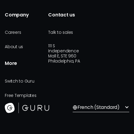
Company
Contact us
Careers
Talk to sales
111 S
About us
Independence
Mall E, STE 960
Philadelphia, PA
More
Switch to Guru
Free Templates
French (Standard)