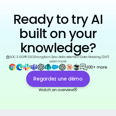
Ready to try AI
built on your
knowledge?
SOC 2
|
GDPR
|
SSO
|
Encryption
|
Zero data retention
|
Data Masking (DLP)
|
Learn more
100+ more
Regardez une démo
Watch an overview