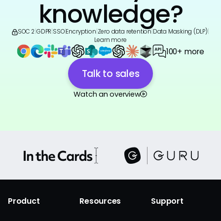
knowledge?
SOC 2
|
GDPR
|
SSO
|
Encryption
|
Zero data retention
|
Data Masking (DLP)
|
Learn more
100+ more
Talk to sales
Watch an overview
Product
Resources
Support