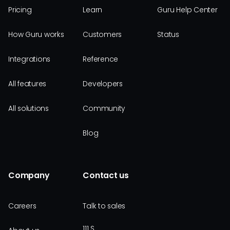
Pricing
Learn
Guru Help Center
How Guru works
Customers
Status
Integrations
Reference
All features
Developers
All solutions
Community
Blog
Company
Contact us
Careers
Talk to sales
111 S