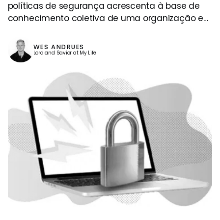
políticas de segurança acrescenta à base de
conhecimento coletiva de uma organização e
capacita as equipes de receita para oferecer
valor aos clientes.
WES ANDRUES
Lord and Savior at My Life