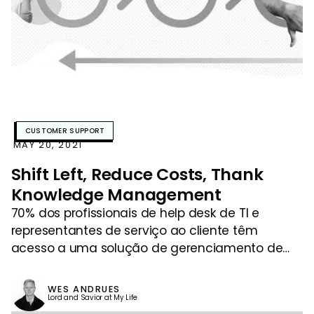
CUSTOMER SUPPORT
MAY 20, 2021
Shift Left, Reduce Costs, Thank
Knowledge Management
70% dos profissionais de help desk de TI e
representantes de serviço ao cliente têm
acesso a uma solução de gerenciamento de
conhecimento, que os ajuda a mudar para a
esquerda e levar a resolução de tickets o mais
WES ANDRUES
próximo possível do cliente. Descubra como o
Lord and Savior at My Life