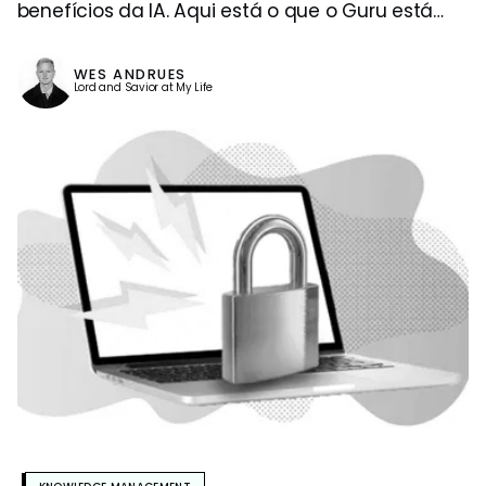
benefícios da IA. Aqui está o que o Guru está
fazendo para trazer inovações em IA e manter
seus dados da empresa seguros.
WES ANDRUES
Lord and Savior at My Life