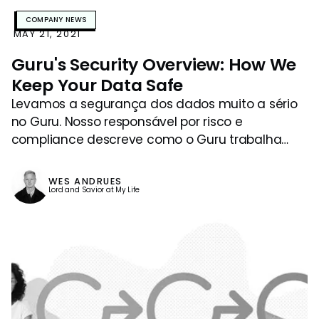
COMPANY NEWS
MAY 21, 2021
Guru's Security Overview: How We
Keep Your Data Safe
Levamos a segurança dos dados muito a sério
no Guru. Nosso responsável por risco e
compliance descreve como o Guru trabalha
ativamente para proteger o conhecimento,
limitar a ingestão de dados sensíveis e
WES ANDRUES
proporcionar tranquilidade às equipes
Lord and Savior at My Life
preocupadas com a segurança.