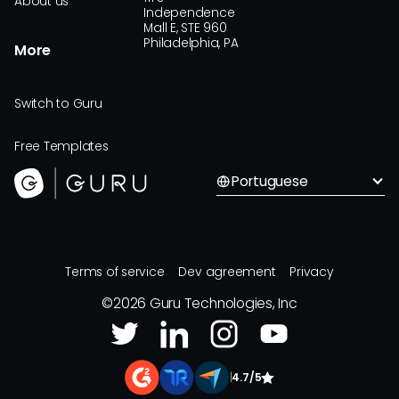
About us
Independence
Mall E, STE 960
Philadelphia, PA
More
Switch to Guru
Free Templates
Portuguese
Terms of service
Dev agreement
Privacy
©
2026
Guru Technologies, Inc
|
4.7/5