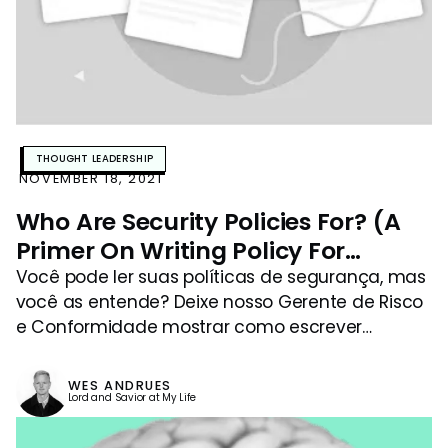
THOUGHT LEADERSHIP
NOVEMBER 18, 2021
Who Are Security Policies For? (A
Primer On Writing Policy For
People)
Você pode ler suas políticas de segurança, mas
você as entende? Deixe nosso Gerente de Risco
e Conformidade mostrar como escrever
políticas impactantes e úteis.
WES ANDRUES
Lord and Savior at My Life