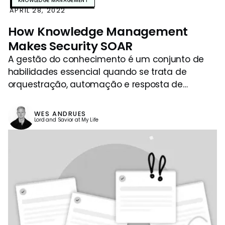
KNOWLEDGE MANAGEMENT
APRIL 28, 2022
How Knowledge Management
Makes Security SOAR
A gestão do conhecimento é um conjunto de
habilidades essencial quando se trata de
orquestração, automação e resposta de
segurança (SOAR). Leia por que a análise,
prevenção e resposta adequadas à segurança
WES ANDRUES
dependem da arte operacional de compartilhar
Lord and Savior at My Life
conhecimento, e como nossa segurança