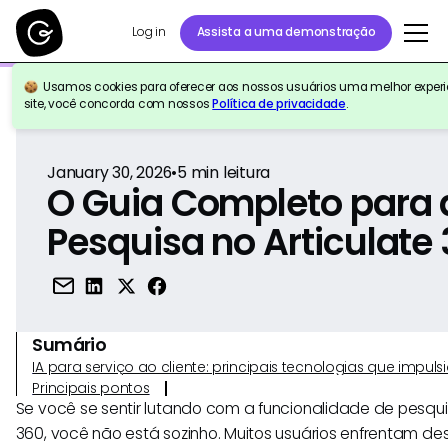
Log in
Assista a uma demonstração
Usamos cookies para oferecer aos nossos usuários uma melhor experiê
Voltar para a referência
site, você concorda com nossos
Política de privacidade
.
January 30, 2026
•
5
min leitura
O Guia Completo para 
Pesquisa no Articulate
Sumário
IA para serviço ao cliente: principais tecnologias que imp
Principais pontos
Se você se sentir lutando com a funcionalidade de pesqui
360, você não está sozinho. Muitos usuários enfrentam desa