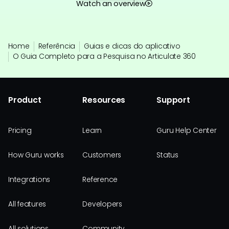
Watch an overview
Home
Referência
Guias e dicas do aplicativo
O Guia Completo para a Pesquisa no Articulate 360
Product
Resources
Support
Pricing
Learn
Guru Help Center
How Guru works
Customers
Status
Integrations
Reference
All features
Developers
All solutions
Community