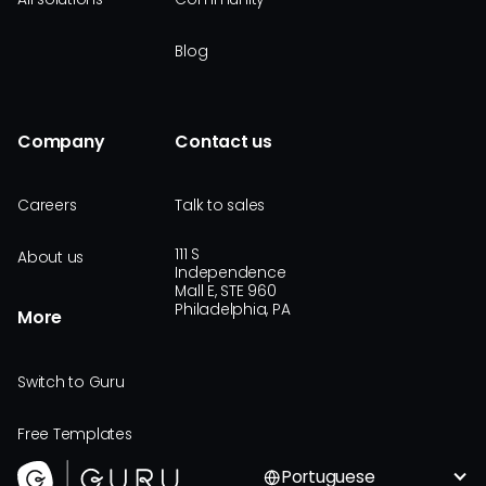
Blog
Company
Contact us
Careers
Talk to sales
111 S
About us
Independence
Mall E, STE 960
Philadelphia, PA
More
Switch to Guru
Free Templates
Portuguese