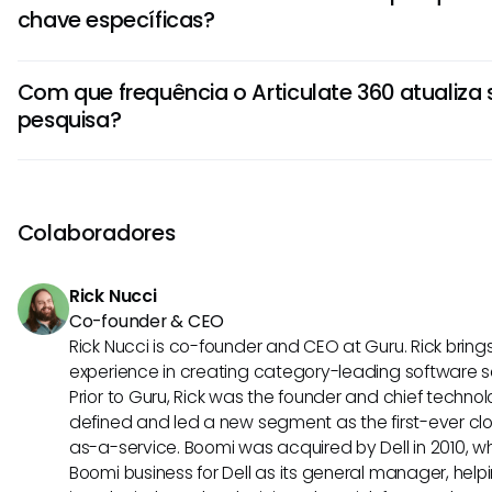
chave específicas?
seu espaço de trabalho. A função de pesquisa indexa to
indexados para facilitar a recuperação eficiente desses m
Sim, usar palavras-chave específicas e relevantes pode 
Com que frequência o Articulate 360 atualiza 
significativamente os resultados da pesquisa. Quanto mai
pesquisa?
termos de pesquisa, melhores serão as chances de encon
que você precisa. Pode ser benéfico usar identificadores 
O Articulate 360 normalmente atualiza seu índice de pe
específicos do projeto.
mas a frequência pode variar dependendo da atividade 
atualizações de conteúdo. É aconselhável garantir que se
Colaboradores
e organizados adequadamente para promover a eficiênci
pesquisa.
Rick Nucci
Co-founder & CEO
Rick Nucci is co-founder and CEO at Guru. Rick bring
experience in creating category-leading software 
Prior to Guru, Rick was the founder and chief technol
defined and led a new segment as the first-ever clo
as-a-service. Boomi was acquired by Dell in 2010, wh
Boomi business for Dell as its general manager, help