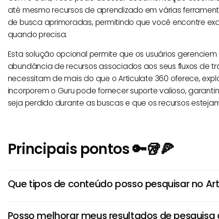
até mesmo recursos de aprendizado em várias ferramen
de busca aprimoradas, permitindo que você encontre ex
quando precisa.
Esta solução opcional permite que os usuários gerenciem
abundância de recursos associados aos seus fluxos de tr
necessitam de mais do que o Articulate 360 oferece, exp
incorporem o Guru pode fornecer suporte valioso, garan
seja perdido durante as buscas e que os recursos esteja
Principais pontos 🔑🥡🍕
Que tipos de conteúdo posso pesquisar no Art
Você pode pesquisar vários tipos de conteúdo dentro do Ar
Posso melhorar meus resultados de pesquisa
arquivos de projeto, slides, materiais de curso e outros 