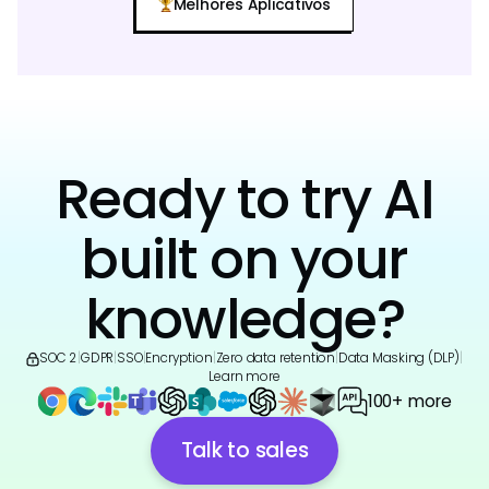
Melhores Aplicativos
Ready to try AI
built on your
knowledge?
SOC 2
|
GDPR
|
SSO
|
Encryption
|
Zero data retention
|
Data Masking (DLP)
|
Learn more
100+ more
Talk to sales