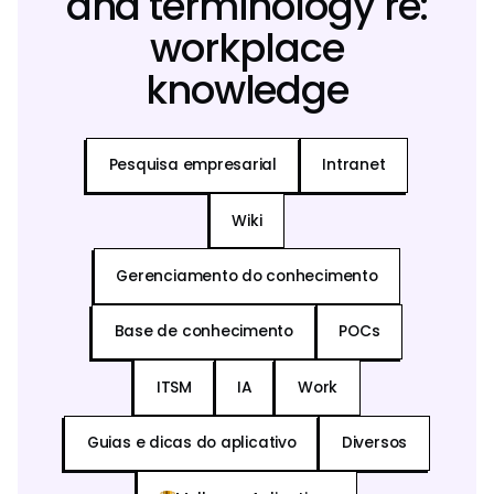
and terminology re:
workplace
knowledge
Pesquisa empresarial
Intranet
Wiki
Gerenciamento do conhecimento
Base de conhecimento
POCs
ITSM
IA
Work
Guias e dicas do aplicativo
Diversos