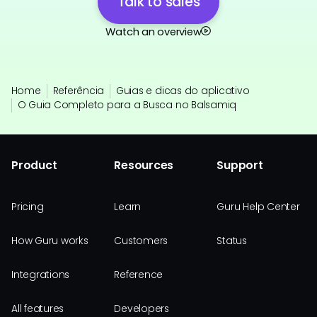
Talk to sales
Watch an overview
Home
Referência
Guias e dicas do aplicativo
O Guia Completo para a Busca no Balsamiq
Product
Resources
Support
Pricing
Learn
Guru Help Center
How Guru works
Customers
Status
Integrations
Reference
All features
Developers