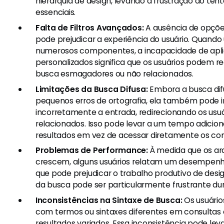
hierarquia de design, levando à frustração ao te
essenciais.
Falta de Filtros Avançados:
A ausência de opçõe
pode prejudicar a experiência do usuário. Quando
numerosos componentes, a incapacidade de aplica
personalizados significa que os usuários podem r
busca esmagadores ou não relacionados.
Limitações da Busca Difusa:
Embora a busca dif
pequenos erros de ortografia, ela também pode i
incorretamente a entrada, redirecionando os usuá
relacionados. Isso pode levar a um tempo adicio
resultados em vez de acessar diretamente os c
Problemas de Performance:
À medida que os arq
crescem, alguns usuários relatam um desempenho
que pode prejudicar o trabalho produtivo de desi
da busca pode ser particularmente frustrante du
Inconsistências na Sintaxe de Busca:
Os usuário
com termos ou sintaxes diferentes em consultas
resultados variados. Essa inconsistência pode lev