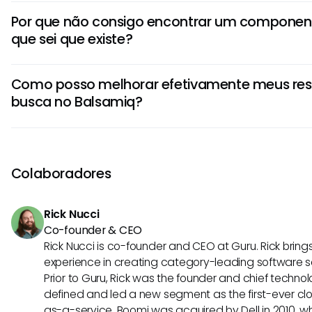
Você pode buscar vários componentes e elementos criad
Por que não consigo encontrar um component
wireframes do Balsamiq, incluindo títulos de página, iten
que sei que existe?
associadas às suas criações. A busca indexa tudo de for
recuperação rápida.
Vários fatores podem contribuir para esse problema, inclui
Como posso melhorar efetivamente meus res
inconsistências de nomenclatura ou o componente esta
busca no Balsamiq?
ou pastas que não são imediatamente óbvias. Adotar c
nomenclatura consistentes pode ajudar a mitigar esses p
Para melhorar seus resultados de busca, certifique-se d
nomenclatura consistentes, aproveitar palavras-chave nos 
componentes de forma sábia e manter seus projetos atual
Colaboradores
podem melhorar significativamente sua capacidade de e
forma eficiente.
Rick Nucci
Co-founder & CEO
Rick Nucci is co-founder and CEO at Guru. Rick bring
experience in creating category-leading software 
Prior to Guru, Rick was the founder and chief technol
defined and led a new segment as the first-ever clo
as-a-service. Boomi was acquired by Dell in 2010, wh