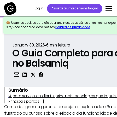
Log in
Assista a uma demonstração
Usamos cookies para oferecer aos nossos usuários uma melhor experiê
Voltar para a referência
site, você concorda com nossos
Política de privacidade
.
January 30, 2026
•
6
min leitura
O Guia Completo para 
no Balsamiq
Sumário
IA para serviço ao cliente: principais tecnologias que imp
Principais pontos
Como designer ou gerente de projetos explorando o Balsa
frustrado ou curioso sobre a eficácia da funcionalidade 