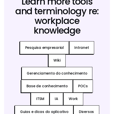
Learn more tools
and terminology re:
workplace
knowledge
Pesquisa empresarial
Intranet
Wiki
Gerenciamento do conhecimento
Base de conhecimento
POCs
ITSM
IA
Work
Guias e dicas do aplicativo
Diversos