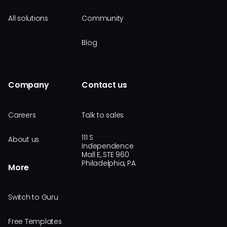
All solutions
Community
Blog
Company
Contact us
Careers
Talk to sales
111 S
About us
Independence
Mall E, STE 960
Philadelphia, PA
More
Switch to Guru
Free Templates