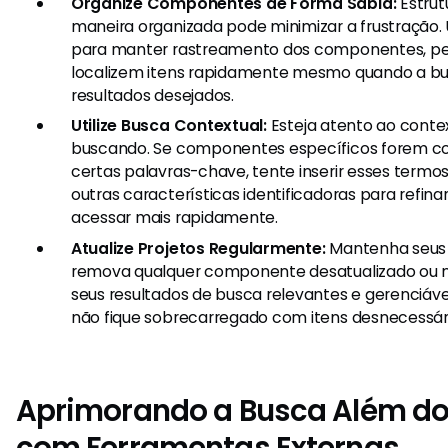
Organize Componentes de Forma Sábia:
Estrut
maneira organizada pode minimizar a frustração. U
para manter rastreamento dos componentes, per
localizem itens rapidamente mesmo quando a bu
resultados desejados.
Utilize Busca Contextual:
Esteja atento ao conte
buscando. Se componentes específicos forem co
certas palavras-chave, tente inserir esses ter
outras características identificadoras para refina
acessar mais rapidamente.
Atualize Projetos Regularmente:
Mantenha seus p
remova qualquer componente desatualizado ou nã
seus resultados de busca relevantes e gerenciáve
não fique sobrecarregado com itens desnecessário
Aprimorando a Busca Além do
com Ferramentas Externas