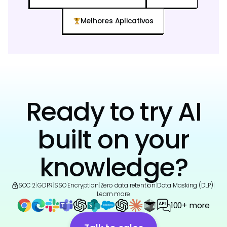
Melhores Aplicativos
Ready to try AI
built on your
knowledge?
SOC 2
|
GDPR
|
SSO
|
Encryption
|
Zero data retention
|
Data Masking (DLP)
|
Learn more
100+ more