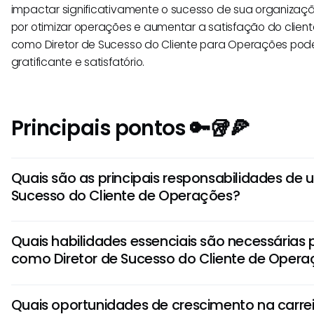
impactar significativamente o sucesso de sua organizaç
por otimizar operações e aumentar a satisfação do cliente
como Diretor de Sucesso do Cliente para Operações pod
gratificante e satisfatório.
Principais pontos 🔑🥡🍕
Quais são as principais responsabilidades de 
Sucesso do Cliente de Operações?
Um Diretor de Sucesso do Cliente de Operações é respons
Quais habilidades essenciais são necessárias 
relacionamentos com clientes, otimizar processos operaci
como Diretor de Sucesso do Cliente de Oper
iniciativas estratégicas. Eles lideram equipes multifuncio
estratégias de sucesso do cliente e garantem o sucesso 
Para se destacar no papel de Diretor de Sucesso do Clie
clientes.
Quais oportunidades de crescimento na carrei
necessário ter habilidades como liderança, pensamento 