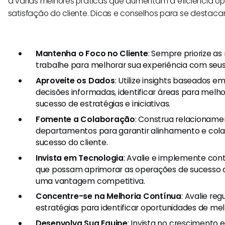
a várias melhores práticas que aumentam a eficiência op
satisfação do cliente. Dicas e conselhos para se destaca
Mantenha o Foco no Cliente
: Sempre priorize as
trabalhe para melhorar sua experiência com seus 
Aproveite os Dados
: Utilize insights baseados 
decisões informadas, identificar áreas para mel
sucesso de estratégias e iniciativas.
Fomente a Colaboração
: Construa relacioname
departamentos para garantir alinhamento e co
sucesso do cliente.
Invista em Tecnologia
: Avalie e implemente con
que possam aprimorar as operações de sucesso d
uma vantagem competitiva.
Concentre-se na Melhoria Contínua
: Avalie re
estratégias para identificar oportunidades de mel
Desenvolva Sua Equipe
: Invista no crescimento