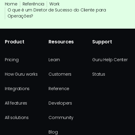
Home
Referência
Work
O que é um Diretor de Sucesso do Cliente para
Operações?
Product
Resources
Support
Pricing
Learn
Guru Help Center
How Guru works
Customers
Status
Integrations
Reference
All features
Developers
All solutions
Community
Blog