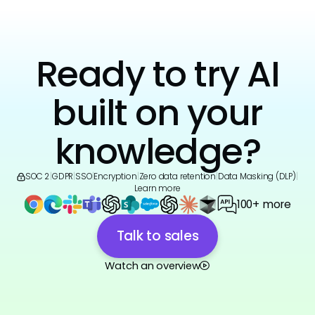
Ready to try AI
built on your
knowledge?
SOC 2
|
GDPR
|
SSO
|
Encryption
|
Zero data retention
|
Data Masking (DLP)
|
Learn more
100+ more
Talk to sales
Watch an overview