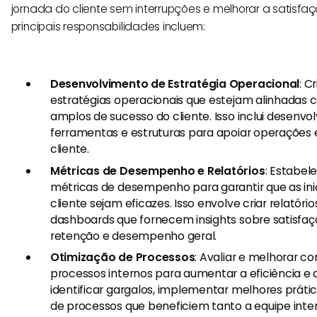
jornada do cliente sem interrupções e melhorar a satisfaçã
principais responsabilidades incluem:
Desenvolvimento de Estratégia Operacional
: C
estratégias operacionais que estejam alinhadas 
amplos de sucesso do cliente. Isso inclui desenvo
ferramentas e estruturas para apoiar operações 
cliente.
Métricas de Desempenho e Relatórios
: Estabel
métricas de desempenho para garantir que as ini
cliente sejam eficazes. Isso envolve criar relatóri
dashboards que fornecem insights sobre satisfaçã
retenção e desempenho geral.
Otimização de Processos
: Avaliar e melhorar c
processos internos para aumentar a eficiência e a e
identificar gargalos, implementar melhores prát
de processos que beneficiem tanto a equipe inter