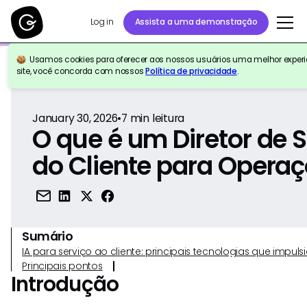
Log in
Assista a uma demonstração
Usamos cookies para oferecer aos nossos usuários uma melhor experiê
Voltar para a referência
site, você concorda com nossos
Política de privacidade
.
January 30, 2026
•
7
min leitura
O que é um Diretor de 
do Cliente para Opera
Sumário
IA para serviço ao cliente: principais tecnologias que imp
Principais pontos
Introdução