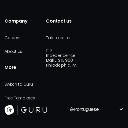
Company
Contact us
Careers
Talk to sales
111 S
About us
Independence
Mall E, STE 960
Philadelphia, PA
More
Switch to Guru
Free Templates
Portuguese