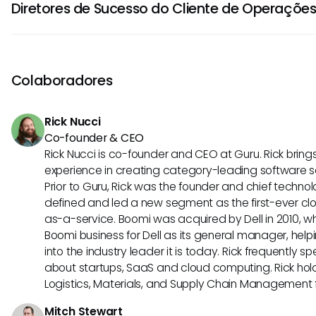
Diretores de Sucesso do Cliente de Operaçõe
relacionamentos com clientes, análise de dados e gestão
fortes de comunicação, resolução de problemas e tom
Os Diretores de Sucesso do Cliente de Operações têm vá
são cruciais para gerenciar efetivamente as operações d
crescimento na carreira, incluindo a ascensão a funções d
transição para posições de consultoria ou assessoria, o
Colaboradores
relacionadas como gestão de produtos ou marketing. O a
networking e a ampliação do conhecimento do setor po
Rick Nucci
as perspectivas de carreira neste campo dinâmico.
Co-founder & CEO
Rick Nucci is co-founder and CEO at Guru. Rick bring
experience in creating category-leading software 
Prior to Guru, Rick was the founder and chief technol
defined and led a new segment as the first-ever clo
as-a-service. Boomi was acquired by Dell in 2010, wh
Boomi business for Dell as its general manager, help
into the industry leader it is today. Rick frequently s
about startups, SaaS and cloud computing. Rick hold
Logistics, Materials, and Supply Chain Management f
Mitch Stewart