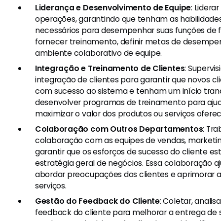
Liderança e Desenvolvimento de Equipe
: Lidera
operações, garantindo que tenham as habilidad
necessários para desempenhar suas funções de fo
fornecer treinamento, definir metas de desemp
ambiente colaborativo de equipe.
Integração e Treinamento de Clientes
: Supervi
integração de clientes para garantir que novos cl
com sucesso ao sistema e tenham um início tranq
desenvolver programas de treinamento para ajuda
maximizar o valor dos produtos ou serviços oferec
Colaboração com Outros Departamentos
: Tr
colaboração com as equipes de vendas, marketin
garantir que os esforços de sucesso do cliente e
estratégia geral de negócios. Essa colaboração aj
abordar preocupações dos clientes e aprimorar a
serviços.
Gestão do Feedback do Cliente
: Coletar, anali
feedback do cliente para melhorar a entrega de s