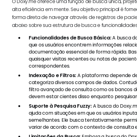
O Doxy.me oferece uma função de busca única, proje
alta eficiência em mente. Seu objetivo principal é for
forma direta de navegar através de registros de pac
abaixo sobre sua estrutura de busca e funcionalidades
Funcionalidades de Busca Básica:
A busca do
que os usuários encontrem informações relac
documentação essencial de forma rápida. Bast
quaisquer visitas recentes ou notas de pacient
correspondentes.
Indexação e Filtros:
A plataforma depende de
categoriza diversos campos de dados. Contudo
filtro avançado de consulta como os bancos de
devem estar cientes disso enquanto pesquis
Suporte à Pesquisa Fuzzy:
A busca do Doxy.me
ajuda com situações em que os usuários input
semelhantes. Ele busca tentativamente permit
variar de acordo com o contexto de consulta e
Limitações da Busca:
Embora a busca do Doxy.