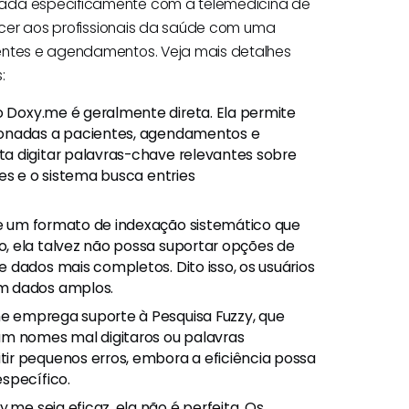
tada especificamente com a telemedicina de
necer aos profissionais da saúde com uma
ientes e agendamentos. Veja mais detalhes
:
 Doxy.me é geralmente direta. Ela permite
ionadas a pacientes, agendamentos e
a digitar palavras-chave relevantes sobre
es e o sistema busca entries
 um formato de indexação sistemático que
, ela talvez não possa suportar opções de
 dados mais completos. Dito isso, os usuários
am dados amplos.
 emprega suporte à Pesquisa Fuzzy, que
am nomes mal digitaros ou palavras
ir pequenos erros, embora a eficiência possa
specífico.
me seja eficaz, ela não é perfeita. Os