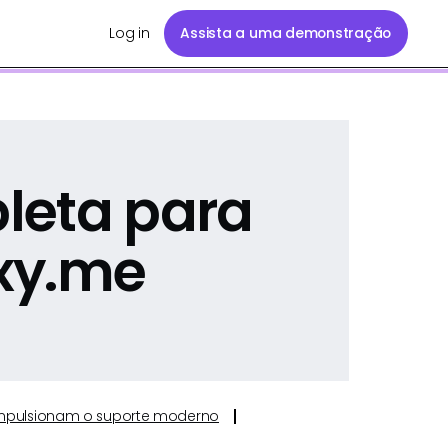
Log in
Assista a uma demonstração
leta para
xy.me
e impulsionam o suporte moderno