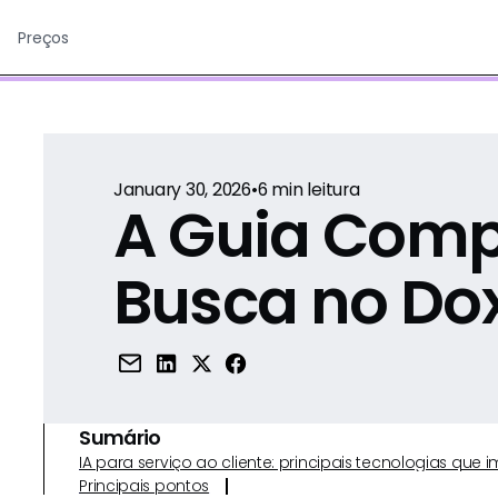
Preços
January 30, 2026
•
6
min leitura
A Guia Comp
Busca no Do
Sumário
IA para serviço ao cliente: principais tecnologias qu
Principais pontos