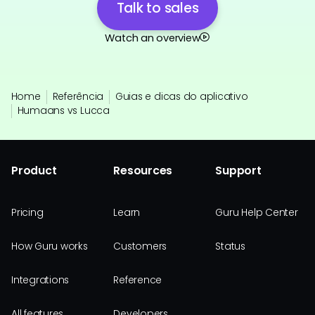
Talk to sales
Watch an overview
Home
Referência
Guias e dicas do aplicativo
Humaans vs Lucca
Product
Resources
Support
Pricing
Learn
Guru Help Center
How Guru works
Customers
Status
Integrations
Reference
All features
Developers