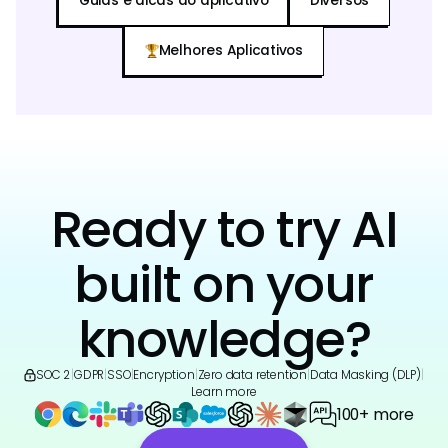
Guias e dicas do aplicativo
Diversos
Melhores Aplicativos
Ready to try AI
built on your
knowledge?
SOC 2
|
GDPR
|
SSO
|
Encryption
|
Zero data retention
|
Data Masking (DLP)
|
Learn more
100+ more