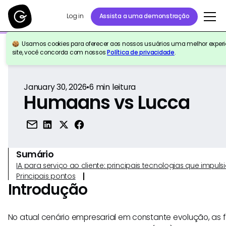
Log in
Assista a uma demonstração
Usamos cookies para oferecer aos nossos usuários uma melhor experiê
Voltar para a referência
site, você concorda com nossos
Política de privacidade
.
January 30, 2026
•
6
min leitura
Humaans vs Lucca
Sumário
IA para serviço ao cliente: principais tecnologias que imp
Principais pontos
Introdução
No atual cenário empresarial em constante evolução, as