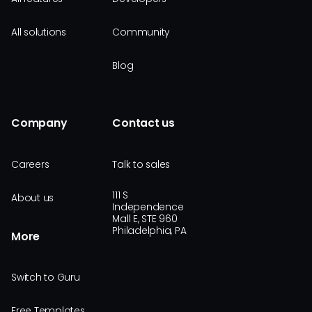
All solutions
Community
Blog
Company
Contact us
Careers
Talk to sales
111 S
About us
Independence
Mall E, STE 960
Philadelphia, PA
More
Switch to Guru
Free Templates