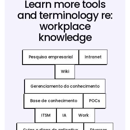
Learn more tools
and terminology re:
workplace
knowledge
Pesquisa empresarial
Intranet
Wiki
Gerenciamento do conhecimento
Base de conhecimento
POCs
ITSM
IA
Work