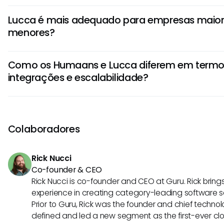
Os Humaans se destacam pela sua interface amigável e f
Lucca é mais adequado para empresas maior
personalizáveis. Seu foco no engajamento dos funcionário
menores?
como medalhas de reconhecimento e ferramentas de feed
tornando-o ideal para empresas que priorizam a satisfaçã
Lucca é particularmente adequado para pequenas empre
Como os Humaans e Lucca diferem em termo
acessível e facilidade de configuração. No entanto, suas
integrações e escalabilidade?
relatórios e conformidade também a tornam uma opção 
empresas que buscam soluções eficientes de HRIS.
Os Humaans oferecem integrações perfeitas com uma v
de terceiros, aprimorando sua escalabilidade e adaptabil
necessidades de negócios. Em contraste, Lucca oferece
Colaboradores
de integrações, mas garante uma escalabilidade confiá
crescimento.
Rick Nucci
Co-founder & CEO
Rick Nucci is co-founder and CEO at Guru. Rick bring
experience in creating category-leading software 
Prior to Guru, Rick was the founder and chief technol
defined and led a new segment as the first-ever clo