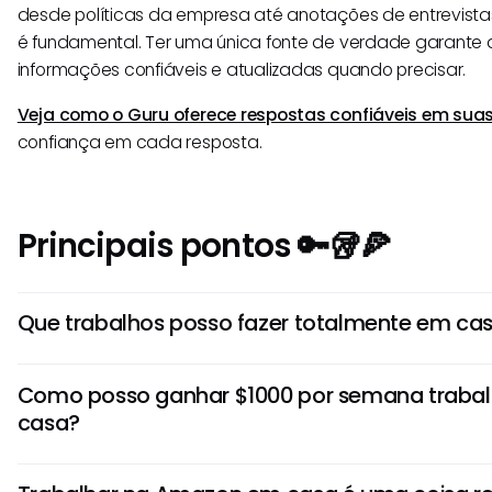
desde políticas da empresa até anotações de entrevista
é fundamental. Ter uma única fonte de verdade garante
informações confiáveis e atualizadas quando precisar.
Veja como o Guru oferece respostas confiáveis em sua
confiança em cada resposta.
Principais pontos 🔑🥡🍕
Que trabalhos posso fazer totalmente em ca
Trabalhos populares totalmente remotos incluem assistê
Como posso ganhar $1000 por semana traba
freelance, atendimento ao cliente, tutoria online e entra
casa?
Ganhar $1000 semanalmente geralmente requer habilid