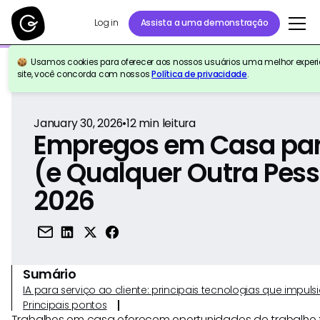
Log in
Assista a uma demonstração
Usamos cookies para oferecer aos nossos usuários uma melhor experiê
Voltar para a referência
site, você concorda com nossos
Política de privacidade
.
January 30, 2026
•
12
min leitura
Empregos em Casa pa
(e Qualquer Outra Pes
2026
Sumário
IA para serviço ao cliente: principais tecnologias que imp
Principais pontos
Trabalhos em casa oferecem oportunidades de trabalho fl