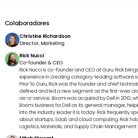
flexibilidade, bom pagamento e podem ser adaptados a vá
Os empregos em casa mais bem pagos geralmente incl
e interesses.
software, marketing digital e consultoria freelance. Essas
salários devido às habilidades e expertise especializadas 
Colaboradores
Christine Richardson
Director, Marketing
Rick Nucci
Co-founder & CEO
Rick Nucci is co-founder and CEO at Guru. Rick bring
experience in creating category-leading software 
Prior to Guru, Rick was the founder and chief technol
defined and led a new segment as the first-ever clo
as-a-service. Boomi was acquired by Dell in 2010, wh
Boomi business for Dell as its general manager, help
into the industry leader it is today. Rick frequently s
about startups, SaaS and cloud computing. Rick hold
Logistics, Materials, and Supply Chain Management f