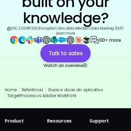
built on your
knowledge?
SOC 2
|
GDPR
|
SSO
|
Encryption
|
Zero data retention
|
Data Masking (DLP)
|
Learn more
100+ more
Talk to sales
Watch an overview
Home
Referência
Guias e dicas do aplicativo
TargetProcess vs Adobe Workfront
Product
Resources
Support