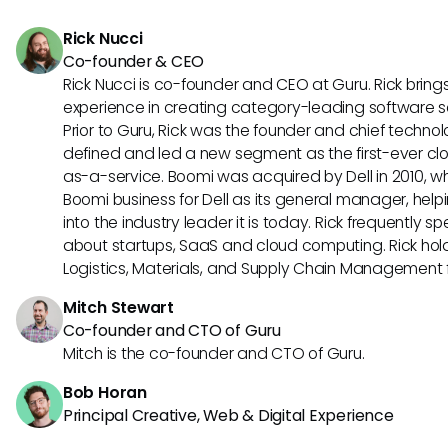
gerenciamento de projetos.
Rick Nucci
Co-founder & CEO
Rick Nucci is co-founder and CEO at Guru. Rick bring
experience in creating category-leading software 
Prior to Guru, Rick was the founder and chief technol
defined and led a new segment as the first-ever clo
as-a-service. Boomi was acquired by Dell in 2010, wh
Boomi business for Dell as its general manager, help
into the industry leader it is today. Rick frequently s
about startups, SaaS and cloud computing. Rick hold
Logistics, Materials, and Supply Chain Management f
Mitch Stewart
Co-founder and CTO of Guru
Mitch is the co-founder and CTO of Guru.
Bob Horan
Principal Creative, Web & Digital Experience