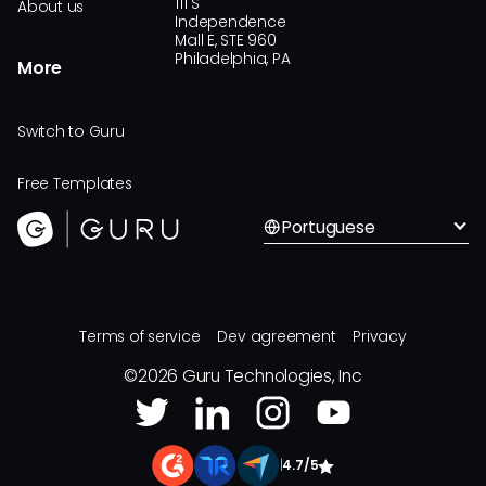
111 S
About us
Independence
Mall E, STE 960
Philadelphia, PA
More
Switch to Guru
Free Templates
Portuguese
Terms of service
Dev agreement
Privacy
©
2026
Guru Technologies, Inc
|
4.7/5