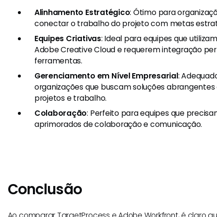
Alinhamento Estratégico
: Ótimo para organizaç
conectar o trabalho do projeto com metas estrat
Equipes Criativas
: Ideal para equipes que utiliz
Adobe Creative Cloud e requerem integração per
ferramentas.
Gerenciamento em Nível Empresarial
: Adequad
organizações que buscam soluções abrangentes
projetos e trabalho.
Colaboração
: Perfeito para equipes que precis
aprimorados de colaboração e comunicação.
Conclusão
Ao comparar TargetProcess e Adobe Workfront, é claro 