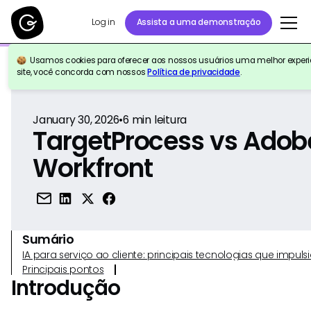
Log in
Assista a uma demonstração
Usamos cookies para oferecer aos nossos usuários uma melhor experiê
Voltar para a referência
site, você concorda com nossos
Política de privacidade
.
January 30, 2026
•
6
min leitura
TargetProcess vs Adob
Workfront
Sumário
IA para serviço ao cliente: principais tecnologias que imp
Principais pontos
Introdução