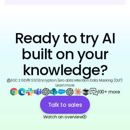
Ready to try AI
built on your
knowledge?
SOC 2
|
GDPR
|
SSO
|
Encryption
|
Zero data retention
|
Data Masking (DLP)
|
Learn more
100+ more
Talk to sales
Watch an overview