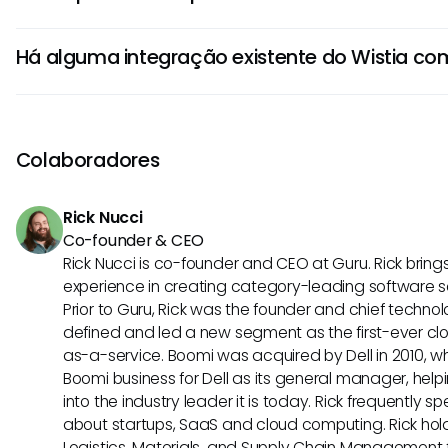
estratégias de marketing, garantindo que as equipes pos
Sim, com o potencial do MCP para melhorar interações de
dos espectadores mais rápido e de forma mais eficaz.
Há alguma integração existente do Wistia c
utilizar IA para analisar o comportamento dos espectado
profunda. Isso pode capacitar as equipes a adaptar seu
Embora atualmente não haja confirmação de uma integr
atender às preferências do público, aumentando assim o
estrutura do MCP fornece uma perspectiva interessante s
de retenção dos espectadores.
colaborações entre sistemas de IA e plataformas de víde
Colaboradores
potencialmente reformulando como as equipes de marke
Rick Nucci
Co-founder & CEO
Rick Nucci is co-founder and CEO at Guru. Rick bring
experience in creating category-leading software 
Prior to Guru, Rick was the founder and chief technol
defined and led a new segment as the first-ever clo
as-a-service. Boomi was acquired by Dell in 2010, wh
Boomi business for Dell as its general manager, help
into the industry leader it is today. Rick frequently s
about startups, SaaS and cloud computing. Rick hold
Logistics, Materials, and Supply Chain Management f