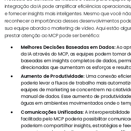
integração da IA pode amplificar eficiências operacionais, 
e fornecer insights mais inteligentes. Mesmo que você não
reconhecer a importância desses desenvolvimentos pod
sua equipe aborda o marketing de vídeo. Aqui estão algu
prestar atenção ao MCP pode ser benéfico:
Melhores Decisões Baseadas em Dados:
Ao apr
da IA através do MCP, as equipes podem tomar d
baseadas em insights completos de dados, permi
direcionadas que aumentam os esforços e result
Aumento de Produtividade:
Uma conexão eficie
poderia levar a fluxos de trabalho mais automati
equipes de marketing se concentrem na criativi
manual de dados. Esse aumento de produtividade 
águas em ambientes movimentados onde o tempo
Comunicações Unificadas:
A interoperabilidade
facilitada pelo MCP poderia possibilitar comunica
poderiam compartilhar insights, estratégias e f