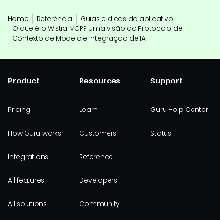
Home
Referência
Guias e dicas do aplicativo
O que é o Wistia MCP? Uma visão do Protocolo de
Contexto de Modelo e Integração de IA
Product
Resources
Support
Pricing
Learn
Guru Help Center
How Guru works
Customers
Status
Integrations
Reference
All features
Developers
All solutions
Community