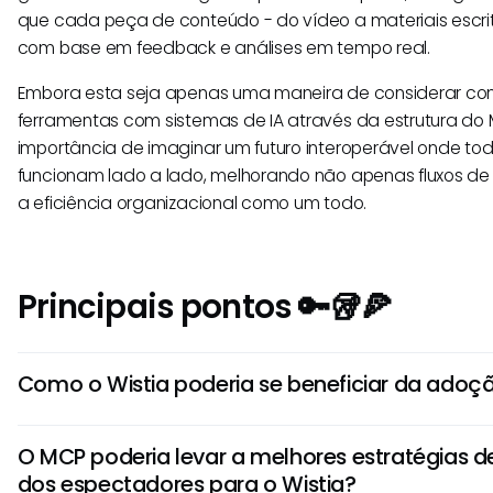
que cada peça de conteúdo - do vídeo a materiais escrit
com base em feedback e análises em tempo real.
Embora esta seja apenas uma maneira de considerar co
ferramentas com sistemas de IA através da estrutura do
importância de imaginar um futuro interoperável onde t
funcionam lado a lado, melhorando não apenas fluxos de t
a eficiência organizacional como um todo.
Principais pontos 🔑🥡🍕
Como o Wistia poderia se beneficiar da ado
A adoção do MCP poderia permitir que o Wistia aprimora
O MCP poderia levar a melhores estratégias 
vários sistemas de negócios, melhorando a troca de dado
dos espectadores para o Wistia?
possibilitar fluxos de trabalho mais suaves e automação