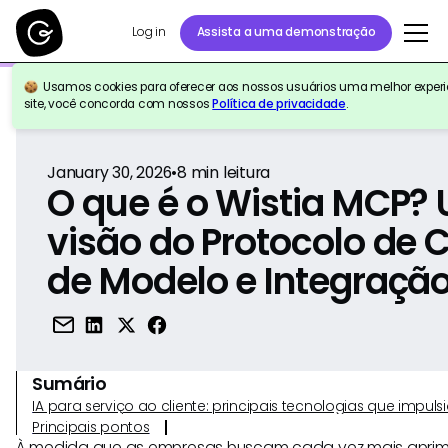
Log in
Assista a uma demonstração
Usamos cookies para oferecer aos nossos usuários uma melhor experiê
Voltar para a referência
site, você concorda com nossos
Política de privacidade
.
January 30, 2026
•
8
min leitura
O que é o Wistia MCP?
visão do Protocolo de 
de Modelo e Integração
Sumário
IA para serviço ao cliente: principais tecnologias que imp
Principais pontos
À medida que as empresas buscam cada vez mais aprimo