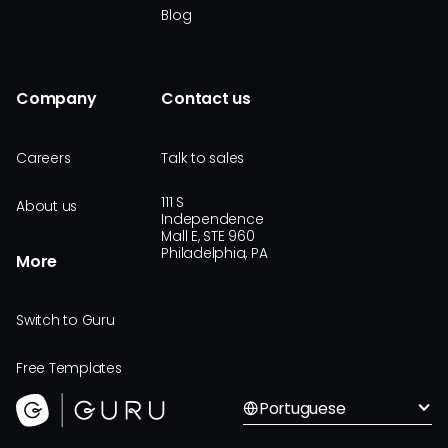
Blog
Company
Contact us
Careers
Talk to sales
111 S
About us
Independence
Mall E, STE 960
Philadelphia, PA
More
Switch to Guru
Free Templates
Portuguese