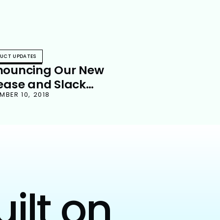
UCT UPDATES
nouncing Our New
ease and Slack
estment
MBER 10, 2018
uilt on