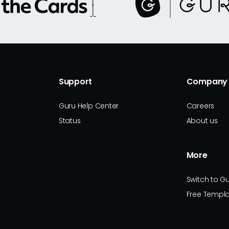
Support
Company
Guru Help Center
Careers
Status
About us
More
Switch to G
Free Templa