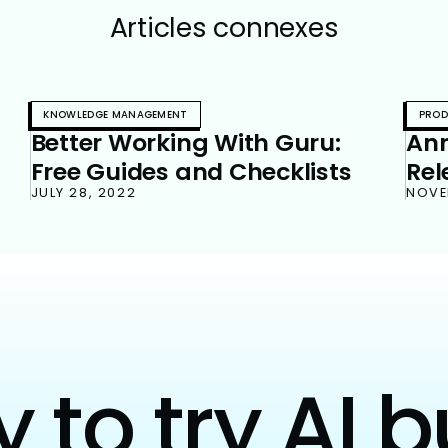
Articles connexes
KNOWLEDGE MANAGEMENT
PROD
Better Working With Guru:
An
Free Guides and Checklists
Rel
JULY 28, 2022
Inv
NOVE
to try AI b