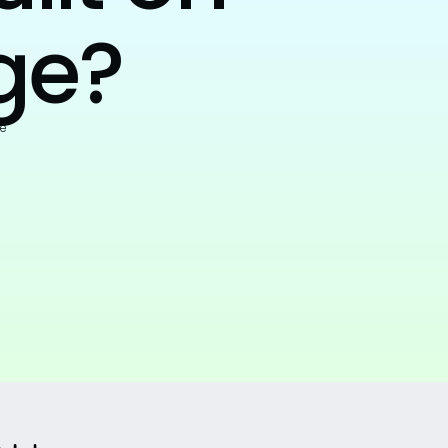
ge?
e