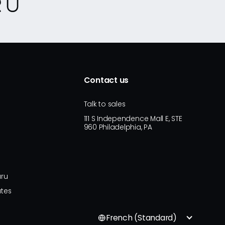
Contact us
Talk to sales
111 S Independence Mall E, STE
960 Philadelphia, PA
uru
tes
French (Standard)