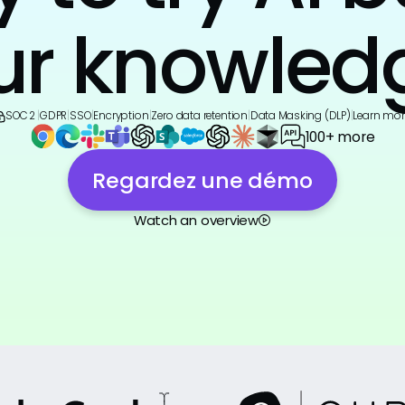
ur knowled
SOC 2
|
GDPR
|
SSO
|
Encryption
|
Zero data retention
|
Data Masking (DLP)
|
Learn mor
100+ more
Regardez une démo
Watch an overview