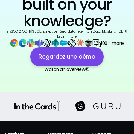
built on your
knowledge?
SOC 2
|
GDPR
|
SSO
|
Encryption
|
Zero data retention
|
Data Masking (DLP)
|
Learn more
100+ more
Regardez une démo
Watch an overview