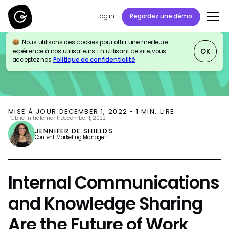
Log in
Regardez une démo
Nous utilisons des cookies pour offrir une meilleure
BLOG
THOUGHT LEADERSHIP
OK
expérience à nos utilisateurs. En utilisant ce site, vous
acceptez nos
Politique de confidentialité
.
MISE À JOUR
DECEMBER 1, 2022
•
1
MIN. LIRE
Publié initialement
December 1, 2022
JENNIFER DE SHIELDS
Content Marketing Manager
Internal Communications
and Knowledge Sharing
Are the Future of Work