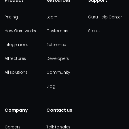
Product
Resources
Support
Pricing
Learn
Guru Help Center
How Guru works
Customers
Status
Integrations
Reference
All features
Developers
All solutions
Community
Blog
Company
Contact us
Careers
Talk to sales