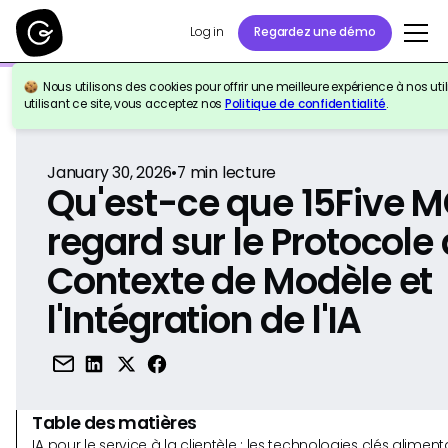
Log in
Regardez une démo
Nous utilisons des cookies pour offrir une meilleure expérience à nos util
Retour à la référence
utilisant ce site, vous acceptez nos
Politique de confidentialité
.
January 30, 2026
•
7
min lecture
Qu'est-ce que 15Five 
regard sur le Protocole
Contexte de Modèle et
l'Intégration de l'IA
Table des matières
IA pour le service à la clientèle : les technologies clés alim