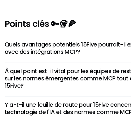
Points clés 🔑🥡🍕
Quels avantages potentiels 15Five pourrait-il 
avec des intégrations MCP?
Bien que nous ne puissions confirmer aucune intégration MC
À quel point est-il vital pour les équipes de re
organisations pourraient bénéficier de fonctionnalités tel
sur les normes émergentes comme MCP tout en
performance améliorées, des processus de rétroaction sim
15Five?
de développement plus personnalisés grâce à la connexi
diverses sources de données.
Rester informé des normes comme MCP est crucial pour les é
Y a-t-il une feuille de route pour 15Five concer
car cela les positionne pour profiter des intégrations futur
technologie de l'IA et des normes comme MC
les flux de travail, la prise de décision et l'efficacité opérat
Bien qu'il n'y ait pas de feuille de route définitive liant 15F