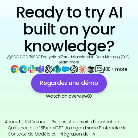
Ready to try AI
built on your
knowledge?
SOC 2
|
GDPR
|
SSO
|
Encryption
|
Zero data retention
|
Data Masking (DLP)
|
Learn more
100+ more
Regardez une démo
Watch an overview
Accueil
Référence
Guides et conseils d'application
Qu'est-ce que 15Five MCP? Un regard sur le Protocole de
Contexte de Modèle et l'Intégration de l'IA