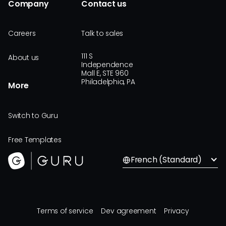
Company
Contact us
Careers
Talk to sales
111 S
About us
Independence
Mall E, STE 960
Philadelphia, PA
More
Switch to Guru
Free Templates
French (Standard)
Terms of service
Dev agreement
Privacy