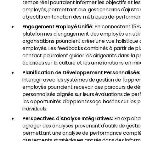
temps réel pourraient informer les objectifs et le
employés, permettant aux gestionnaires d'ajust
objectifs en fonction des métriques de performan
Engagement Employé Unifié:
En connectant 15Fi
plateformes d'engagement des employés en utili
organisations pourraient créer une vue holistique
employés. Les feedbacks combinés à partir de plu
contact pourraient guider les dirigeants dans la pr
éclairées sur la culture et les améliorations en mili
Planification de Développement Personnalisée:
interagir avec les systèmes de gestion de l'appren
employés pourraient recevoir des parcours de 
personnalisés alignés sur leurs évaluations de pe
les opportunités d'apprentissage basées sur les pr
individuels.
Perspectives d'Analyse Intégratives:
En exploita
agréger des analyses provenant d'outils de gestio
permettant une analyse de performance complète 
ajustements stratégiques ancrés dans des inform