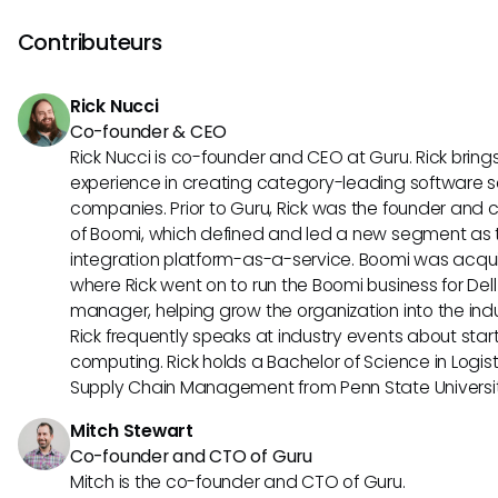
comprendre de telles normes prépare les organisations à
et à tirer parti des technologies innovantes au fur et à mesu
Contributeurs
Rick Nucci
Co-founder & CEO
Rick Nucci is co-founder and CEO at Guru. Rick bring
experience in creating category-leading software s
companies. Prior to Guru, Rick was the founder and c
of Boomi, which defined and led a new segment as t
integration platform-as-a-service. Boomi was acquir
where Rick went on to run the Boomi business for Dell
manager, helping grow the organization into the indus
Rick frequently speaks at industry events about sta
computing. Rick holds a Bachelor of Science in Logist
Supply Chain Management from Penn State Universit
Mitch Stewart
Co-founder and CTO of Guru
Mitch is the co-founder and CTO of Guru.