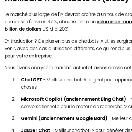
Le marché plus large de l'IA devrait croître à un taux de c
composé d'environ 37 %, aboutissant à un
volume de marc
billion de dollars US
d'ici 2031.
En traduction ? De plus en plus de chatbots IA utiles surgi
venir, avec des cas d'utilisation différents, ce qui rend plus 
pour votre entreprise
.
Nous avons analysé le marché actuel et avons dressé cette l
ChatGPT
- Meilleur chatbot IA original pour appre
choses.
Microsoft Copilot (anciennement Bing Chat)
- 
conversationnelle pour le moteur de recherche Mic
Gemini (anciennement Google Bard)
- Meilleur 
Jasper Chat
- Meilleur chatbot IA pour générer de