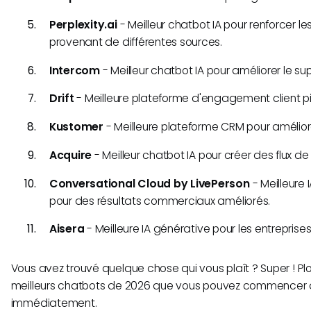
Perplexity.ai
- Meilleur chatbot IA pour renforcer 
provenant de différentes sources.
Intercom
- Meilleur chatbot IA pour améliorer le sup
Drift
- Meilleure plateforme d'engagement client pilo
Kustomer
- Meilleure plateforme CRM pour améliorer
Acquire
- Meilleur chatbot IA pour créer des flux de 
Conversational Cloud by LivePerson
- Meilleure 
pour des résultats commerciaux améliorés.
Aisera
- Meilleure IA générative pour les entreprises
Vous avez trouvé quelque chose qui vous plaît ? Super ! P
meilleurs chatbots de 2026 que vous pouvez commencer à 
immédiatement.