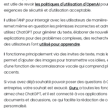
est utile de revoir
les politiques d'utilisation d'OpenAI
pour
exigences de sécurité et d'utilisation acceptable.
Il utilise l'ANP pour interagir avec les utilisateurs de manière 
remet même en question les prémisses incorrectes et adme
utilisez ChatGPT pour générer du texte, élaborer de nouvell
explications pour des problèmes complexes, des recherch
des utilisateurs l'ont
utilisé pour apprendre
.
Il fonctionne principalement via des invites de texte, mais 
permet d'ajouter des images pour transmettre vos idées, 
d'une fonction de reconnaissance vocale qui comprend pl
accents.
Si vous avez déjà souhaité pouvoir poser des questions à 
entreprise, votre souhait est exaucé.
Guru
a toutes les fon
aimez chez ChatGPT,
et
il est connecté à vos applications 
documents et discussions, ce qui facilite la rédaction de c
personnalisé.