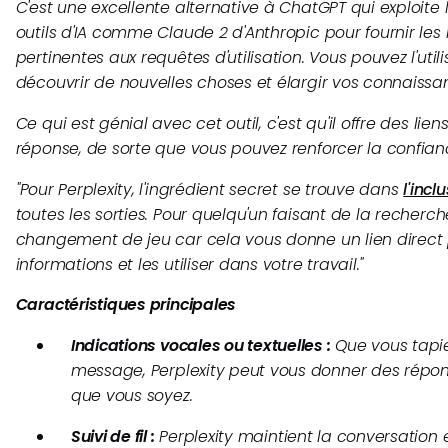
C'est une excellente alternative à ChatGPT qui exploite
outils d'IA comme Claude 2 d'Anthropic pour fournir les
pertinentes aux requêtes d'utilisation. Vous pouvez l'uti
découvrir de nouvelles choses et élargir vos connaissa
Ce qui est génial avec cet outil, c'est qu'il offre des li
réponse, de sorte que vous pouvez renforcer la confia
"
Pour Perplexity, l'ingrédient secret se trouve dans
l'incl
toutes les sorties. Pour quelqu'un faisant de la recherche
changement de jeu car cela vous donne un lien direct p
informations et les utiliser dans votre travail."
Caractéristiques principales
Indications vocales ou textuelles :
Que vous tapiez
message, Perplexity peut vous donner des répo
que vous soyez.
Suivi de fil :
Perplexity maintient la conversation