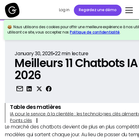
Log in
Regardez une démo
Nous utilisons des cookies pour offrir une meilleure expérience à nos util
Retour à la référence
utilisant ce site, vous acceptez nos
Politique de confidentialité
.
January 30, 2026
•
22
min lecture
Meilleurs 11 Chatbots I
2026
Table des matières
IA pour le service à la clientèle : les technologies clés alim
Points clés
Le marché des chatbots devient de plus en plus compétit
modèles qui sortent chaque jour. Au lieu de passer du temp