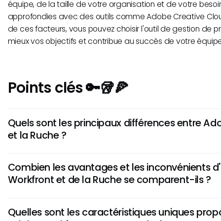
équipe, de la taille de votre organisation et de votre besoi
approfondies avec des outils comme Adobe Creative Clo
de ces facteurs, vous pouvez choisir l'outil de gestion de pr
mieux vos objectifs et contribue au succès de votre équipe
Points clés 🔑🥡🍕
Quels sont les principaux différences entre A
et la Ruche ?
Adobe Workfront est connu pour ses capacités de gestion 
Combien les avantages et les inconvénients 
projets robustes et sa scalabilité à l'échelle des entreprises
Workfront et de la Ruche se comparent-ils ?
Ruche est plébiscitée pour son interface utilisateur convivia
avec des outils populaires tels que Slack. Comprendre ces 
Adobe Workfront propose des fonctionnalités de planificat
aider à choisir l'outil le plus approprié pour vos besoins de 
Quelles sont les caractéristiques uniques pro
de reporting avancées mais peut être difficile à naviguer 