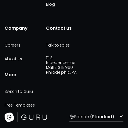
Blog
Company
Contact us
Careers
Talk to sales
111 S
About us
Independence
Mall E, STE 960
Philadelphia, PA
More
Switch to Guru
Free Templates
French (Standard)