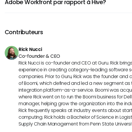
Adobe Workfront par rapport à Hive?
Ruche, quant à elle, se concentre sur la simplicité et la facilit
sacrifiant certaines fonctionnalités avancées. Considérer l
Adobe Workfront se distingue par ses capacités d'automat
complexité et l'utilisabilité est crucial pour sélectionner le m
workflows personnalisables et ses analyses détaillées pour
équipe.
projets approfondies. En revanche, la Ruche excelle dans le
Contributeurs
comme les diagrammes Gantt interactifs et les fonctionn
en temps réel. Comprendre les forces uniques de chaque o
Rick Nucci
prendre une décision éclairée en fonction de vos besoins d
Co-founder & CEO
Rick Nucci is co-founder and CEO at Guru. Rick bring
experience in creating category-leading software s
companies. Prior to Guru, Rick was the founder and c
of Boomi, which defined and led a new segment as t
integration platform-as-a-service. Boomi was acquir
where Rick went on to run the Boomi business for Dell
manager, helping grow the organization into the indus
Rick frequently speaks at industry events about sta
computing. Rick holds a Bachelor of Science in Logist
Supply Chain Management from Penn State Universit