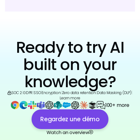
Ready to try AI
built on your
knowledge?
SOC 2
|
GDPR
|
SSO
|
Encryption
|
Zero data retention
|
Data Masking (DLP)
|
Learn more
100+ more
Regardez une démo
Watch an overview