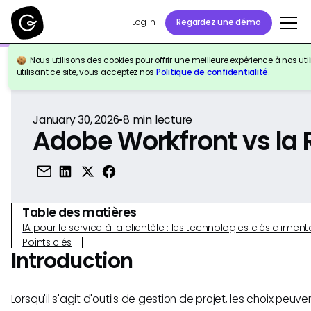
Log in
Regardez une démo
Nous utilisons des cookies pour offrir une meilleure expérience à nos util
Retour à la référence
utilisant ce site, vous acceptez nos
Politique de confidentialité
.
January 30, 2026
•
8
min lecture
Adobe Workfront vs la
Table des matières
IA pour le service à la clientèle : les technologies clés alim
Points clés
Introduction
Lorsqu'il s'agit d'outils de gestion de projet, les choix peuv