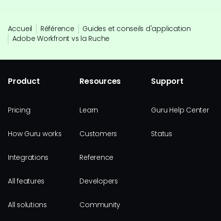
Accueil
Référence
Guides et conseils d'application
Adobe Workfront vs la Ruche
Product
Resources
Support
Pricing
Learn
Guru Help Center
How Guru works
Customers
Status
Integrations
Reference
All features
Developers
All solutions
Community