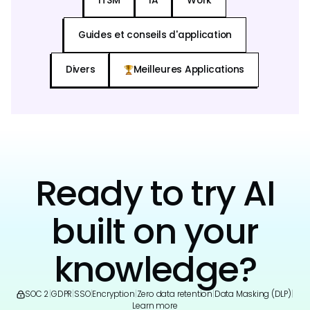
ITSM
IA
Work
Guides et conseils d'application
Divers
Meilleures Applications
Ready to try AI
built on your
knowledge?
SOC 2
|
GDPR
|
SSO
|
Encryption
|
Zero data retention
|
Data Masking (DLP)
|
Learn more