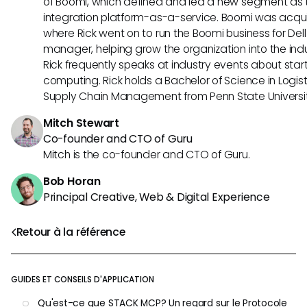
of Boomi, which defined and led a new segment as t
integration platform-as-a-service. Boomi was acquir
where Rick went on to run the Boomi business for Dell
manager, helping grow the organization into the indus
Rick frequently speaks at industry events about sta
computing. Rick holds a Bachelor of Science in Logist
Supply Chain Management from Penn State Universit
Mitch Stewart
Co-founder and CTO of Guru
Mitch is the co-founder and CTO of Guru.
Bob Horan
Principal Creative, Web & Digital Experience
Retour à la référence
GUIDES ET CONSEILS D'APPLICATION
Qu'est-ce que STACK MCP? Un regard sur le Protocole