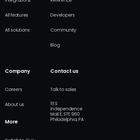
Integrations
Reference
All features
Developers
All solutions
Community
Blog
Company
Contact us
Careers
Talk to sales
111 S
About us
Independence
Mall E, STE 960
Philadelphia, PA
More