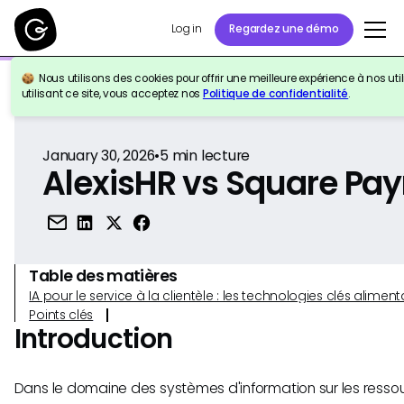
Log in
Regardez une démo
Nous utilisons des cookies pour offrir une meilleure expérience à nos util
Retour à la référence
utilisant ce site, vous acceptez nos
Politique de confidentialité
.
January 30, 2026
•
5
min lecture
AlexisHR vs Square Payr
Table des matières
IA pour le service à la clientèle : les technologies clés alim
Points clés
Introduction
Dans le domaine des systèmes d'information sur les resso