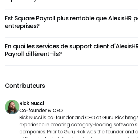
AlexisHR propose des outils de gestion des performances r
Est Square Payroll plus rentable que AlexisHR p
travail personnalisables et des analyses détaillées pour un
entreprises?
basée sur les données. Ces fonctionnalités permettent aux
d'optimiser les processus RH et d'améliorer efficacement
En effet, Square Payroll est généralement plus rentable pour
employés.
En quoi les services de support client d'AlexisH
en raison de sa structure tarifaire transparente et de ses
Payroll diffèrent-ils?
aux organisations de plus petite taille. Il peut aider les entr
efficacement la paie sans se ruiner.
AlexisHR propose un support client personnalisé avec des 
compte dédiés, garantissant un haut niveau d'assistance e
revanche, Square Payroll offre de vastes ressources en lig
Contributeurs
communautaires pour l'auto-assistance ainsi qu'un support
des conseils supplémentaires.
Rick Nucci
Co-founder & CEO
Rick Nucci is co-founder and CEO at Guru. Rick bring
experience in creating category-leading software s
companies. Prior to Guru, Rick was the founder and c