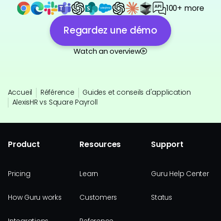
100+ more
Regardez une démo
Watch an overview
Accueil
Référence
Guides et conseils d'application
AlexisHR vs Square Payroll
Product
Resources
Support
Pricing
Learn
Guru Help Center
How Guru works
Customers
Status