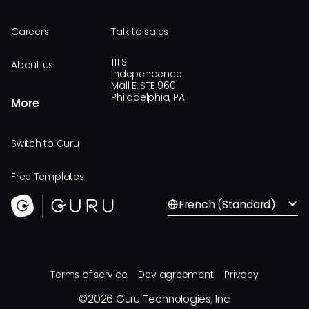
Careers
Talk to sales
111 S
About us
Independence
Mall E, STE 960
Philadelphia, PA
More
Switch to Guru
Free Templates
French (Standard)
Terms of service
Dev agreement
Privacy
©
2026
Guru Technologies, Inc