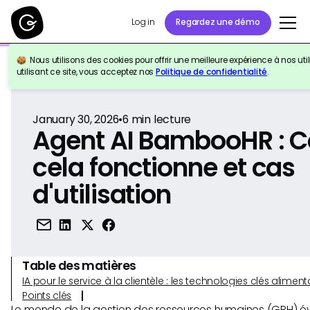
Log in
Regardez une démo
Nous utilisons des cookies pour offrir une meilleure expérience à nos util
Retour à la référence
utilisant ce site, vous acceptez nos
Politique de confidentialité
.
January 30, 2026
•
6
min lecture
Agent AI BambooHR :
cela fonctionne et cas
d'utilisation
Table des matières
IA pour le service à la clientèle : les technologies clés alim
Points clés
Le monde de la gestion des ressources humaines (GRH) év