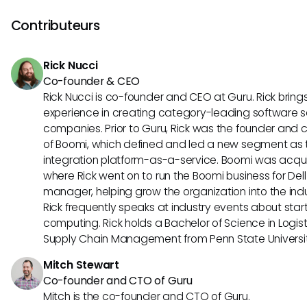
candidats, la réalisation de rapports analytiques, la pro
entretiens, et la génération de rapports. Ils peuvent à éga
Contributeurs
gestion de la conformité, les recommandations de formati
services RH personnalisés, les rendant des actifs étant dan
Rick Nucci
modernes.
Co-founder & CEO
Rick Nucci is co-founder and CEO at Guru. Rick bring
experience in creating category-leading software s
companies. Prior to Guru, Rick was the founder and c
of Boomi, which defined and led a new segment as t
integration platform-as-a-service. Boomi was acquir
where Rick went on to run the Boomi business for Dell
manager, helping grow the organization into the indus
Rick frequently speaks at industry events about sta
computing. Rick holds a Bachelor of Science in Logist
Supply Chain Management from Penn State Universit
Mitch Stewart
Co-founder and CTO of Guru
Mitch is the co-founder and CTO of Guru.