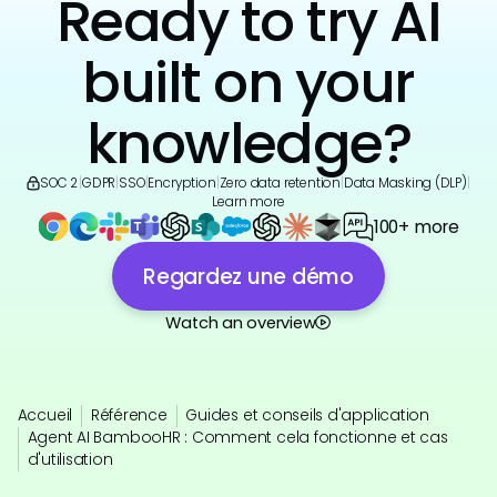
Ready to try AI
built on your
knowledge?
SOC 2
|
GDPR
|
SSO
|
Encryption
|
Zero data retention
|
Data Masking (DLP)
|
Learn more
100+ more
Regardez une démo
Watch an overview
Accueil
Référence
Guides et conseils d'application
Agent AI BambooHR : Comment cela fonctionne et cas
d'utilisation