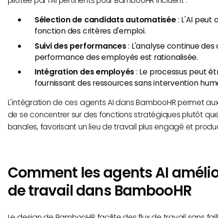
pilotée par l'AI pertinents pour BambooHR incluent :
Sélection de candidats automatisée
: L'AI peut 
fonction des critères d'emploi.
Suivi des performances
: L'analyse continue des
performance des employés est rationalisée.
Intégration des employés
: Le processus peut êt
fournissant des ressources sans intervention hum
L'intégration de ces agents AI dans BambooHR permet aux
de se concentrer sur des fonctions stratégiques plutôt qu
banales, favorisant un lieu de travail plus engagé et produc
Comment les agents AI amélior
de travail dans BambooHR
Le design de BambooHR facilite des flux de travail sans faille