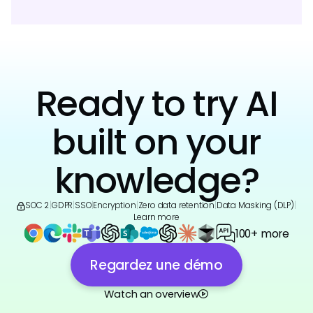
Ready to try AI
built on your
knowledge?
SOC 2
|
GDPR
|
SSO
|
Encryption
|
Zero data retention
|
Data Masking (DLP)
|
Learn more
100+ more
Regardez une démo
Watch an overview