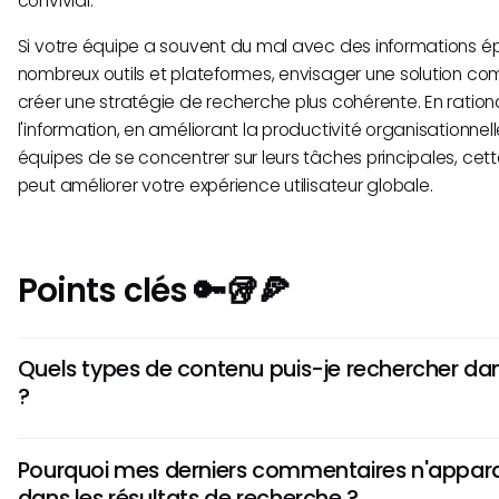
convivial.
Si votre équipe a souvent du mal avec des informations ép
nombreux outils et plateformes, envisager une solution c
créer une stratégie de recherche plus cohérente. En rationa
l'information, en améliorant la productivité organisationne
équipes de se concentrer sur leurs tâches principales, cett
peut améliorer votre expérience utilisateur globale.
Points clés 🔑🥡🍕
Quels types de contenu puis-je rechercher 
?
Vous pouvez rechercher des projets, des messages, des 
Pourquoi mes derniers commentaires n'appara
tâches et des fichiers stockés dans votre compte Basec
dans les résultats de recherche ?