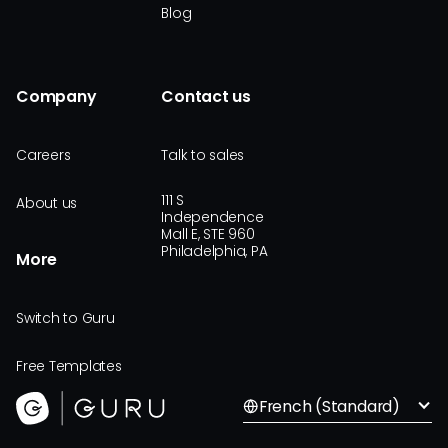
Blog
Company
Contact us
Careers
Talk to sales
111 S
About us
Independence
Mall E, STE 960
Philadelphia, PA
More
Switch to Guru
Free Templates
French (Standard)