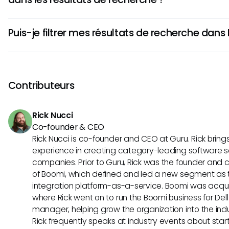
à l'esprit que tout le contenu peut ne pas être indexé, don
peuvent être durs à trouver.
Il peut y avoir un léger retard alors que Basecamp met à j
Puis-je filtrer mes résultats de recherche da
l'ajout de nouveaux commentaires ou contenu. Si vous ne 
commentaires récents, il peut falloir un moment au système
Basecamp propose actuellement des options de filtrage limi
changements dans les résultats de recherche.
que vous devrez peut-être faire défiler une liste d'élément
vous recherchez. La possibilité de trier par différents critèr
Contributeurs
considérablement l'expérience de recherche.
Rick Nucci
Co-founder & CEO
Rick Nucci is co-founder and CEO at Guru. Rick bring
experience in creating category-leading software s
companies. Prior to Guru, Rick was the founder and c
of Boomi, which defined and led a new segment as t
integration platform-as-a-service. Boomi was acquir
where Rick went on to run the Boomi business for Dell
manager, helping grow the organization into the indus
Rick frequently speaks at industry events about sta