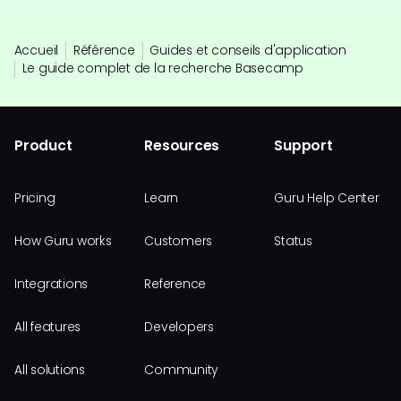
Accueil
Référence
Guides et conseils d'application
Le guide complet de la recherche Basecamp
Product
Resources
Support
Pricing
Learn
Guru Help Center
How Guru works
Customers
Status
Integrations
Reference
All features
Developers
All solutions
Community