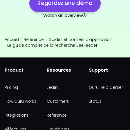
Regardez une démo
Watch an overview
Accueil
Référence
Guides et conseils d'application
Le guide complet de la recherche Beekeeper
Product
Resources
Support
Pricing
Learn
Guru Help Center
How Guru works
Customers
Status
Integrations
Reference
All features
Developers