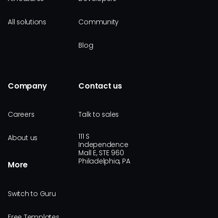
All solutions
Community
Blog
Company
Contact us
Careers
Talk to sales
111 S
About us
Independence
Mall E, STE 960
Philadelphia, PA
More
Switch to Guru
Free Templates