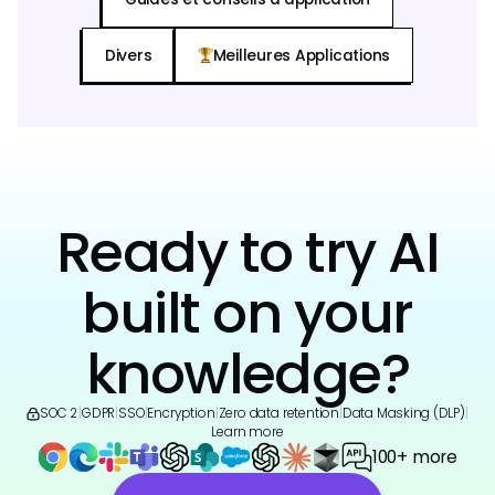
Divers
Meilleures Applications
Ready to try AI
built on your
knowledge?
SOC 2
|
GDPR
|
SSO
|
Encryption
|
Zero data retention
|
Data Masking (DLP)
|
Learn more
100+ more