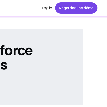
Log in
Regardez une démo
force
ss