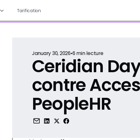
Tarification
January 30, 2026
•
6
min lecture
Ceridian Day
contre Acce
PeopleHR