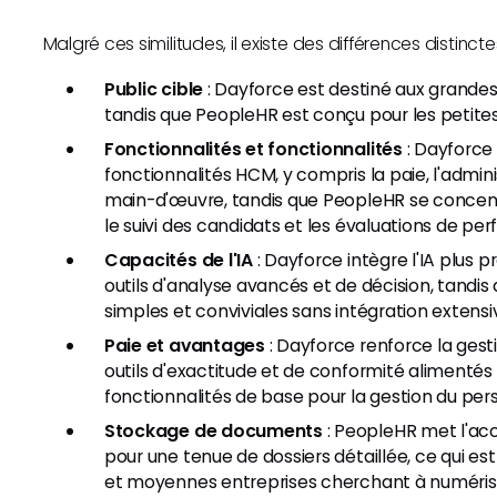
Malgré ces similitudes, il existe des différences distin
Public cible
: Dayforce est destiné aux grande
tandis que PeopleHR est conçu pour les petite
Fonctionnalités et fonctionnalités
: Dayforce
fonctionnalités HCM, y compris la paie, l'admin
main-d'œuvre, tandis que PeopleHR se concent
le suivi des candidats et les évaluations de pe
Capacités de l'IA
: Dayforce intègre l'IA plus
outils d'analyse avancés et de décision, tandis
simples et conviviales sans intégration extensiv
Paie et avantages
: Dayforce renforce la gest
outils d'exactitude et de conformité alimentés 
fonctionnalités de base pour la gestion du per
Stockage de documents
: PeopleHR met l'acc
pour une tenue de dossiers détaillée, ce qui es
et moyennes entreprises cherchant à numérise