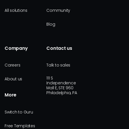
All solutions
Community
Blog
Company
Contact us
Careers
Talk to sales
111 S
About us
Independence
Mall E, STE 960
Philadelphia, PA
More
Switch to Guru
Free Templates