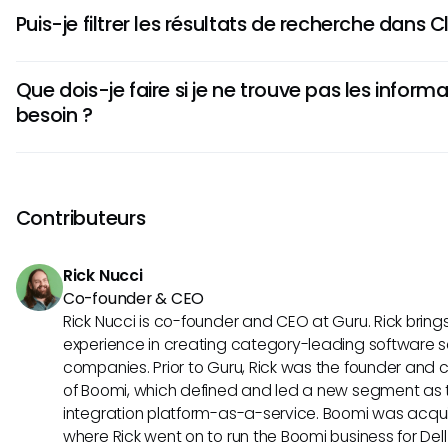
La recherche Classe indexe le contenu en fonction des mot
Puis-je filtrer les résultats de recherche dans C
catégorisation et des attributs de données. Le système d'
simplifier le processus de récupération, même si les utilisa
Oui, Classe permet aux utilisateurs d'appliquer des filtres 
des défis liés à l'incohérence et à la pertinence.
Que dois-je faire si je ne trouve pas les informa
recherche, tels que des plages de dates et des catégorie
besoin ?
utilisateurs peuvent trouver ces filtres limités et parfois in
recherches complexes.
Si vous avez du mal à trouver des informations spécifique
vos termes de recherche, d'utiliser des filtres et de collab
pour obtenir des idées. Si les données peuvent avoir été ar
Contributeurs
administrateur ou utilisez les directives organisationnelle
au contenu archivé.
Rick Nucci
Co-founder & CEO
Rick Nucci is co-founder and CEO at Guru. Rick bring
experience in creating category-leading software s
companies. Prior to Guru, Rick was the founder and c
of Boomi, which defined and led a new segment as t
integration platform-as-a-service. Boomi was acquir
where Rick went on to run the Boomi business for Dell