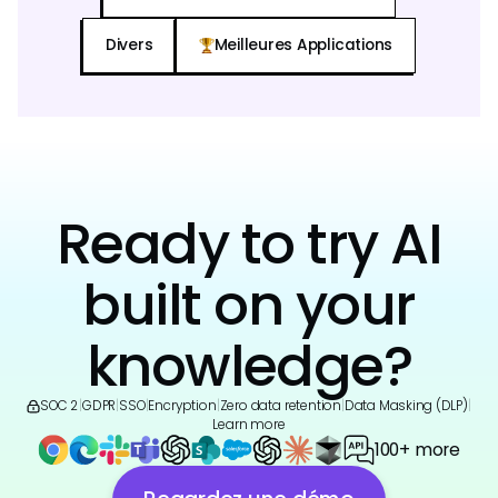
Divers
Meilleures Applications
Ready to try AI
built on your
knowledge?
SOC 2
|
GDPR
|
SSO
|
Encryption
|
Zero data retention
|
Data Masking (DLP)
|
Learn more
100+ more