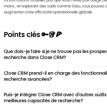
d'informations. N'oubliez pas que vous n'êtes pas obligé d
moins ; en explorant des outils comme Guru, vous pouvez
augmenter votre efficacité opérationnelle globale.
Points clés 🔑🥡🍕
Que dois-je faire si je ne trouve pas les prospe
recherche dans Close CRM?
Si vous avez du mal à trouver des prospects, envisagez de
Close CRM prend-il en charge des fonctionnal
recherche pour les fautes de frappe ou les orthographes al
recherche avancées?
l'utilisation d'options de filtrage efficaces peut aider à res
La normalisation des pratiques d'entrée de données au se
Actuellement, Close CRM propose des fonctionnalités de r
également atténuer les incohérences qui affectent la rec
Puis-je intégrer Close CRM avec d'autres outil
compris la recherche floue et des options de filtrage de 
meilleures capacités de recherche?
fonctionnalités plus avancées comme la recherche boolé