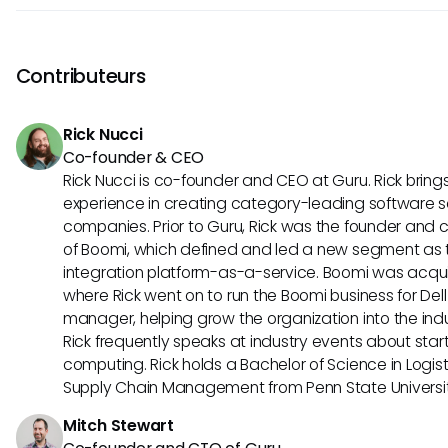
incluses. Les utilisateurs cherchent souvent des améliorat
Oui, vous pouvez intégrer Close CRM avec divers outils exte
donc les retours à l'équipe Close CRM peuvent aider à susc
systèmes de gestion des connaissances comme Guru, pou
futures.
de recherche plus complète. Ces intégrations vous permett
Contributeurs
l'accès aux informations sur différentes plateformes, amélior
opérationnelle de votre équipe.
Rick Nucci
Co-founder & CEO
Rick Nucci is co-founder and CEO at Guru. Rick bring
experience in creating category-leading software s
companies. Prior to Guru, Rick was the founder and c
of Boomi, which defined and led a new segment as t
integration platform-as-a-service. Boomi was acquir
where Rick went on to run the Boomi business for Dell
manager, helping grow the organization into the indus
Rick frequently speaks at industry events about sta
computing. Rick holds a Bachelor of Science in Logist
Supply Chain Management from Penn State Universit
Mitch Stewart