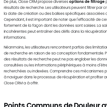
De plus, Close CRM propose diverses
options de filtrage
p
résultats de recherche. Les utilisateurs peuvent filtrer par cr
la date de création ou des balises spécifiques associées 
Cependant, il est important de noter que l'efficacité de ce
fortement de la façon dont les données sont saisies. La s
incohérentes peut entraîner des défis dans la récupératio
informations.
Néanmoins, les utilisateurs rencontrent parfois des limitati
de recherche en raison de sa conception fondamentale. P
des résultats de recherche peut ne pas englober les do
consultées ou les informations périphériques à moins d'êt
recherchées ou indexées. Comprendre ces mécanismes pe
à naviguer dans le processus de récupération et profite
Close CRM a à offrir.
Points Communs de Douleur a