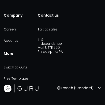
Company
Contact us
Careers
Talk to sales
111 S
About us
Independence
Mall E, STE 960
Philadelphia, PA
More
Switch to Guru
Free Templates
French (Standard)