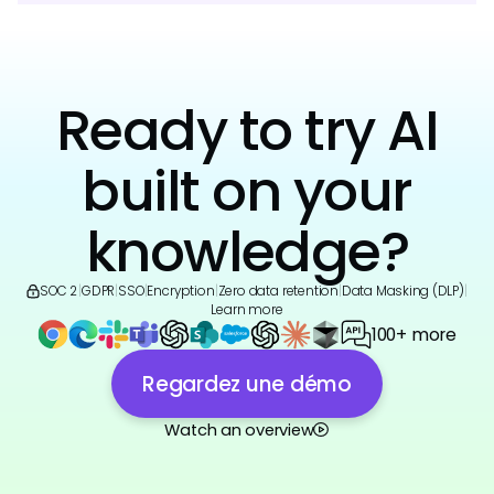
Ready to try AI
built on your
knowledge?
SOC 2
|
GDPR
|
SSO
|
Encryption
|
Zero data retention
|
Data Masking (DLP)
|
Learn more
100+ more
Regardez une démo
Watch an overview