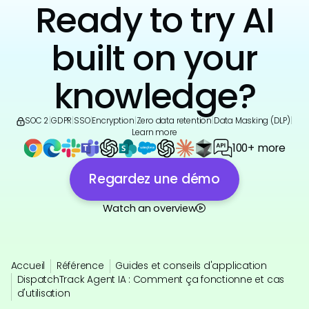
Ready to try AI
built on your
knowledge?
SOC 2
|
GDPR
|
SSO
|
Encryption
|
Zero data retention
|
Data Masking (DLP)
|
Learn more
100+ more
Regardez une démo
Watch an overview
Accueil
Référence
Guides et conseils d'application
DispatchTrack Agent IA : Comment ça fonctionne et cas
d'utilisation