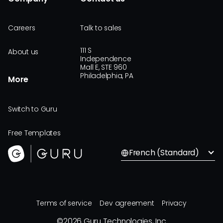
Careers
Talk to sales
111 S
About us
Independence
Mall E, STE 960
Philadelphia, PA
More
Switch to Guru
Free Templates
French (Standard)
Terms of service
Dev agreement
Privacy
©
2026
Guru Technologies, Inc