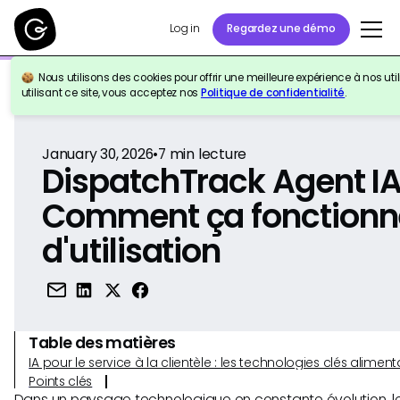
Log in
Regardez une démo
Nous utilisons des cookies pour offrir une meilleure expérience à nos util
Retour à la référence
utilisant ce site, vous acceptez nos
Politique de confidentialité
.
January 30, 2026
•
7
min lecture
DispatchTrack Agent IA
Comment ça fonctionne
d'utilisation
Table des matières
IA pour le service à la clientèle : les technologies clés alim
Points clés
Dans un paysage technologique en constante évolution, le