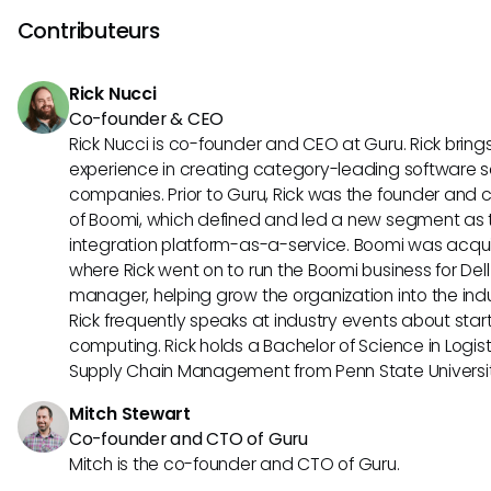
allocation de ressources. Ils sont très utiles dans les industr
Contributeurs
logistique, le transport et la gestion des services de terr
et la planification efficaces sont cruciaux pour le succès.
Rick Nucci
Co-founder & CEO
Rick Nucci is co-founder and CEO at Guru. Rick bring
experience in creating category-leading software s
companies. Prior to Guru, Rick was the founder and c
of Boomi, which defined and led a new segment as t
integration platform-as-a-service. Boomi was acquir
where Rick went on to run the Boomi business for Dell
manager, helping grow the organization into the indus
Rick frequently speaks at industry events about sta
computing. Rick holds a Bachelor of Science in Logist
Supply Chain Management from Penn State Universit
Mitch Stewart
Co-founder and CTO of Guru
Mitch is the co-founder and CTO of Guru.