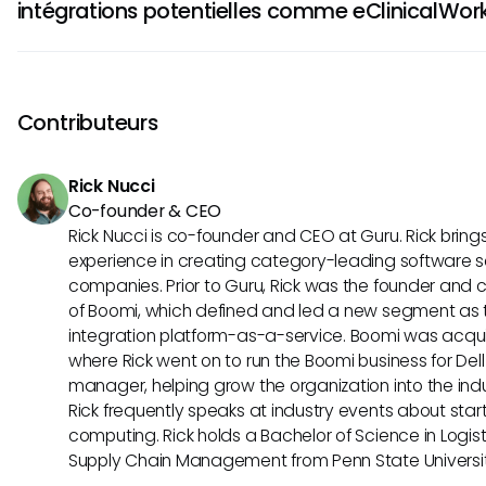
intégrations potentielles comme eClinicalWo
pourraient améliorer le partage des données et l'interopérab
de gestion médicale reste un sujet d'intérêt pertinent pour 
Les organisations peuvent rester informées des avancées
santé.
explorer les cadres d'interopérabilité de l'IA. En comprenan
émergentes telles que le MCP, elles peuvent se positionne
Contributeurs
stratégique pour adopter de nouveaux outils et flux de tra
aux soins aux patients et aux efficacités opérationnelles.
Rick Nucci
Co-founder & CEO
Rick Nucci is co-founder and CEO at Guru. Rick bring
experience in creating category-leading software s
companies. Prior to Guru, Rick was the founder and c
of Boomi, which defined and led a new segment as t
integration platform-as-a-service. Boomi was acquir
where Rick went on to run the Boomi business for Dell
manager, helping grow the organization into the indus
Rick frequently speaks at industry events about sta
computing. Rick holds a Bachelor of Science in Logist
Supply Chain Management from Penn State Universit