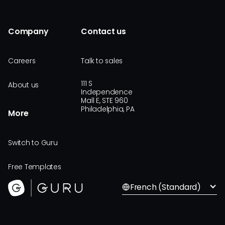
Company
Contact us
Careers
Talk to sales
111 S
About us
Independence
Mall E, STE 960
Philadelphia, PA
More
Switch to Guru
Free Templates
French (Standard)