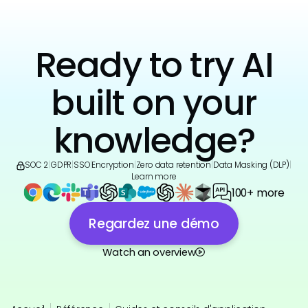
Ready to try AI
built on your
knowledge?
SOC 2
|
GDPR
|
SSO
|
Encryption
|
Zero data retention
|
Data Masking (DLP)
|
Learn more
100+ more
Regardez une démo
Watch an overview