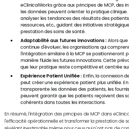
eClinicalWorks grâce aux principes de MCP, des i
les données peuvent orienter la pratique clinique
analyser les tendances des résultats des patients, l
ressources, etc., guidant des initiatives stratégiqu
prestation des soins de santé.
Adaptabilité aux futures innovations :
Alors que 
continue d'évoluer, les organisations qui compre
l'intégration similaire à la MCP se positionneront
manière fluide les futures innovations. Cette pré
que leur pratique reste compétitive et centrée sur
Expérience Patient Unifiée :
Enfin, la connexion de
peut créer une expérience patient plus unifiée. E
transparente les données des patients, les fourni
peuvent garantir que les patients reçoivent des s
cohérents dans toutes les interactions.
En résumé, l'intégration des principes de MCP dans eClinica
l'efficacité opérationnelle et transformer la prestation de s
révélant inestimable même pour ceux qui n'ont pas de c