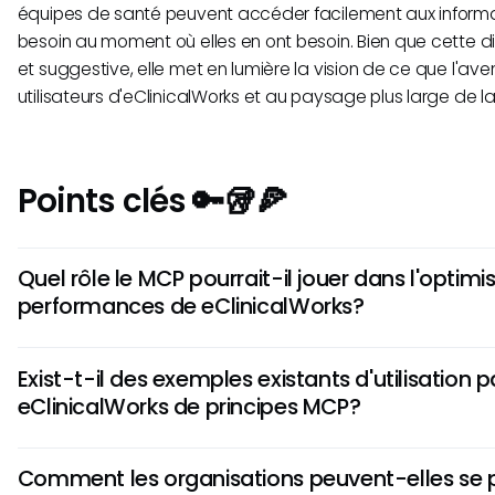
équipes de santé peuvent accéder facilement aux informat
besoin au moment où elles en ont besoin. Bien que cette di
et suggestive, elle met en lumière la vision de ce que l'aven
utilisateurs d'eClinicalWorks et au paysage plus large de la
Points clés 🔑🥡🍕
Quel rôle le MCP pourrait-il jouer dans l'optimi
performances de eClinicalWorks?
Le MCP a le potentiel d'améliorer les performances de eCli
Exist-t-il des exemples existants d'utilisation p
permettant des interactions fluides entre les systèmes d'IA
eClinicalWorks de principes MCP?
existants. Cela pourrait rationaliser les flux de travail, amél
données et favoriser de meilleurs soins aux patients, rend
Pour l'instant, il n'y a aucun exemple confirmé d'utilisation 
travail plus efficace et réactif.
Comment les organisations peuvent-elles se 
principes MCP. Cependant, l'exploration de la manière do