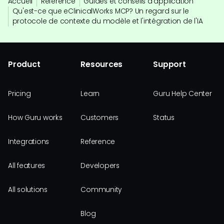
Accueil
Référence
Guides et conseils d'application
Qu'est-ce que eClinicalWorks MCP? Un regard sur le
protocole de contexte du modèle et l'intégration de l'IA
Product
Resources
Support
Pricing
Learn
Guru Help Center
How Guru works
Customers
Status
Integrations
Reference
All features
Developers
All solutions
Community
Blog