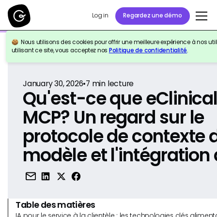
Log in
Regardez une démo
Nous utilisons des cookies pour offrir une meilleure expérience à nos util
Retour à la référence
utilisant ce site, vous acceptez nos
Politique de confidentialité
.
January 30, 2026
•
7
min lecture
Qu'est-ce que eClinic
MCP? Un regard sur le
protocole de contexte 
modèle et l'intégration d
Table des matières
IA pour le service à la clientèle : les technologies clés alim