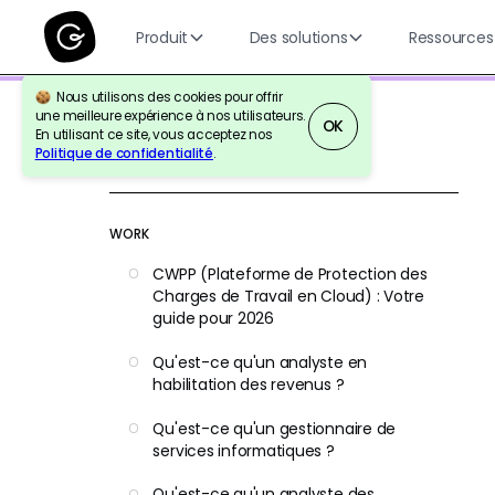
Produit
Des solutions
Ressources
Nous utilisons des cookies pour offrir
une meilleure expérience à nos utilisateurs.
OK
En utilisant ce site, vous acceptez nos
Politique de confidentialité
.
Retour à la référence
WORK
CWPP (Plateforme de Protection des
Charges de Travail en Cloud) : Votre
guide pour 2026
Qu'est-ce qu'un analyste en
habilitation des revenus ?
Qu'est-ce qu'un gestionnaire de
services informatiques ?
Qu'est-ce qu'un analyste des