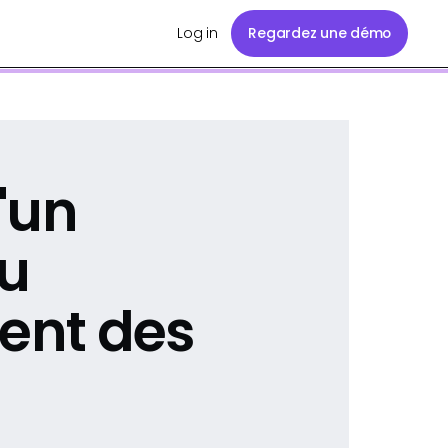
Log in
Regardez une démo
'un
du
ent des