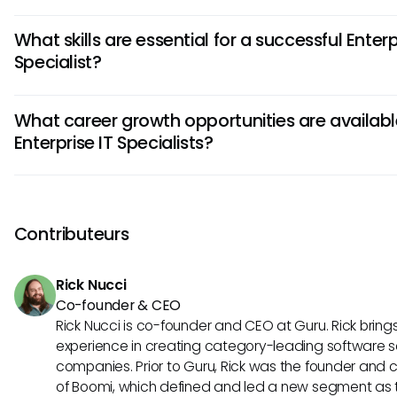
An Enterprise IT Specialist is responsible for managing and
What skills are essential for a successful Enterp
organization's IT infrastructure, including network systems, 
Specialist?
applications. They also play a key role in troubleshooting te
implementing security measures, and ensuring data back
Successful Enterprise IT Specialists need a strong foundati
regularly.
What career growth opportunities are availabl
administration, cybersecurity, and database management. 
Enterprise IT Specialists?
problem-solving abilities, strong communication skills, and t
under pressure are essential for excelling in this role.
Enterprise IT Specialists have diverse career growth opportu
advancing to roles such as IT Manager, Chief Information Of
specializing in areas like cloud computing, artificial intellig
Contributeurs
Continuous learning, certifications, and staying updated 
key for career advancement in this field.
Rick Nucci
Co-founder & CEO
Rick Nucci is co-founder and CEO at Guru. Rick bring
experience in creating category-leading software s
companies. Prior to Guru, Rick was the founder and c
of Boomi, which defined and led a new segment as t