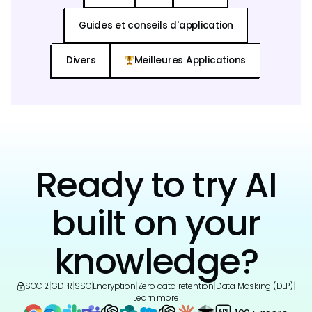
Guides et conseils d'application
Divers
Meilleures Applications
Ready to try AI
built on your
knowledge?
SOC 2
|
GDPR
|
SSO
|
Encryption
|
Zero data retention
|
Data Masking (DLP)
|
Learn more