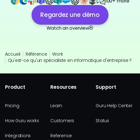
100+ more
Regardez une démo
Watch an overview
Accueil
Référence
Work
Qu'est-ce qu'un spécialiste en informatique d'entreprise ?
Product
Resources
Support
Pricing
Learn
Guru Help Center
How Guru works
Customers
Status
Integrations
Reference