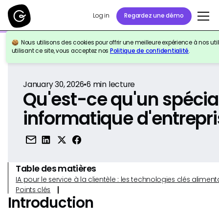
Log in
Regardez une démo
Nous utilisons des cookies pour offrir une meilleure expérience à nos util
Retour à la référence
utilisant ce site, vous acceptez nos
Politique de confidentialité
.
January 30, 2026
•
6
min lecture
Qu'est-ce qu'un spécial
informatique d'entrepri
Table des matières
IA pour le service à la clientèle : les technologies clés alim
Points clés
Introduction