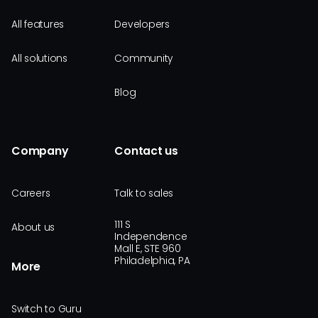
All features
Developers
All solutions
Community
Blog
Company
Contact us
Careers
Talk to sales
111 S
About us
Independence
Mall E, STE 960
Philadelphia, PA
More
Switch to Guru