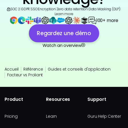
SOC 2
|
GDPR
|
SSO
|
Encryption
|
Zero data retention
|
Data Masking (DLP)
|
Learn more
100+ more
Regardez une démo
Watch an overview
Accueil
Référence
Guides et conseils d'application
Facteur vs Proliant
Product
Resources
Support
Pricing
Learn
Guru Help Center