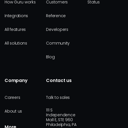
How Guru works
Customers
Status
Integrations
Reference
All features
Developers
All solutions
Community
Blog
Company
Contact us
Careers
Talk to sales
111 S
About us
Independence
Mall E, STE 960
Philadelphia, PA
More