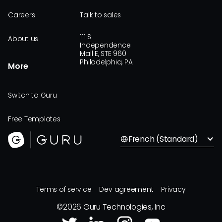
Careers
Talk to sales
111 S
About us
Independence
Mall E, STE 960
Philadelphia, PA
More
Switch to Guru
Free Templates
French (Standard)
Terms of service
Dev agreement
Privacy
©
2026
Guru Technologies, Inc