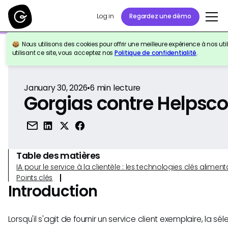
Log in
Regardez une démo
Nous utilisons des cookies pour offrir une meilleure expérience à nos util
Retour à la référence
utilisant ce site, vous acceptez nos
Politique de confidentialité
.
January 30, 2026
•
6
min lecture
Gorgias contre Helpsco
Table des matières
IA pour le service à la clientèle : les technologies clés alim
Points clés
Introduction
Lorsqu'il s'agit de fournir un service client exemplaire, la sél