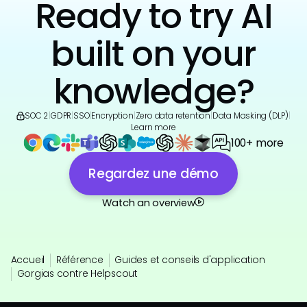
Ready to try AI
built on your
knowledge?
SOC 2
|
GDPR
|
SSO
|
Encryption
|
Zero data retention
|
Data Masking (DLP)
|
Learn more
100+ more
Regardez une démo
Watch an overview
Accueil
Référence
Guides et conseils d'application
Gorgias contre Helpscout