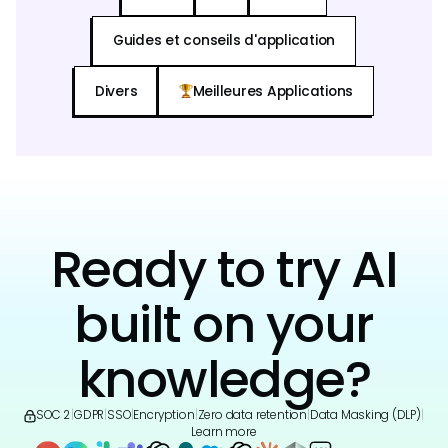
Guides et conseils d'application
Divers
Meilleures Applications
Ready to try AI
built on your
knowledge?
SOC 2
|
GDPR
|
SSO
|
Encryption
|
Zero data retention
|
Data Masking (DLP)
|
Learn more