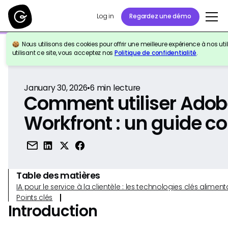
Log in
Regardez une démo
Nous utilisons des cookies pour offrir une meilleure expérience à nos util
Retour à la référence
utilisant ce site, vous acceptez nos
Politique de confidentialité
.
January 30, 2026
•
6
min lecture
Comment utiliser Ado
Workfront : un guide c
Table des matières
IA pour le service à la clientèle : les technologies clés alim
Points clés
Introduction