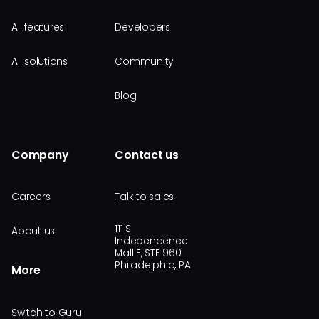
All features
Developers
All solutions
Community
Blog
Company
Contact us
Careers
Talk to sales
111 S
About us
Independence
Mall E, STE 960
Philadelphia, PA
More
Switch to Guru