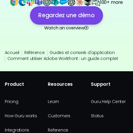
100+ more
Regardez une démo
Watch an overview
Accueil
Référence
Guides et conseils d'application
Comment utiliser Adobe Workfront : un guide complet
Product
Resources
Support
Pricing
Learn
Guru Help Center
How Guru works
Customers
Status
Integrations
Reference