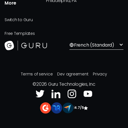
Philadelphia, PA
More
Switch to Guru
Free Templates
French (Standard)
Terms of service
Dev agreement
Privacy
©
2026
Guru Technologies, Inc
|
4.7/5