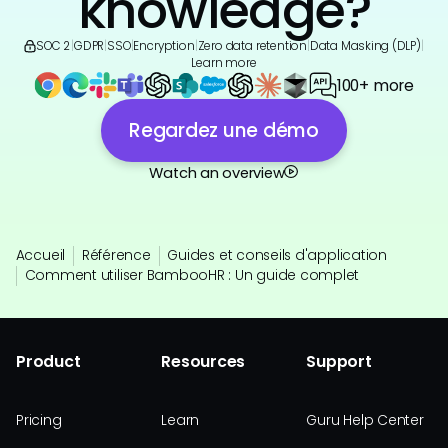
knowledge?
SOC 2
|
GDPR
|
SSO
|
Encryption
|
Zero data retention
|
Data Masking (DLP)
|
Learn more
100+ more
Regardez une démo
Watch an overview
Accueil
Référence
Guides et conseils d'application
Comment utiliser BambooHR : Un guide complet
Product
Resources
Support
Pricing
Learn
Guru Help Center