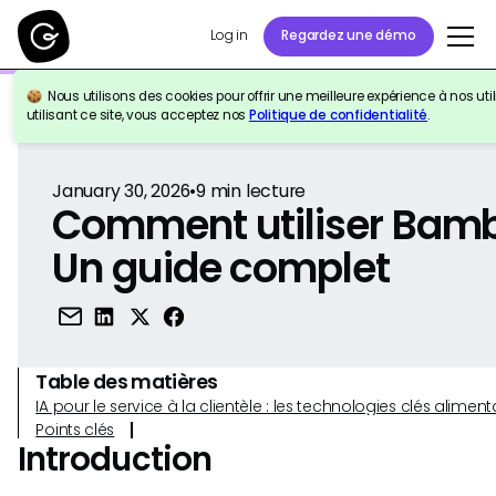
Log in
Regardez une démo
Nous utilisons des cookies pour offrir une meilleure expérience à nos util
Retour à la référence
utilisant ce site, vous acceptez nos
Politique de confidentialité
.
January 30, 2026
•
9
min lecture
Comment utiliser Bam
Un guide complet
Table des matières
IA pour le service à la clientèle : les technologies clés alim
Points clés
Introduction