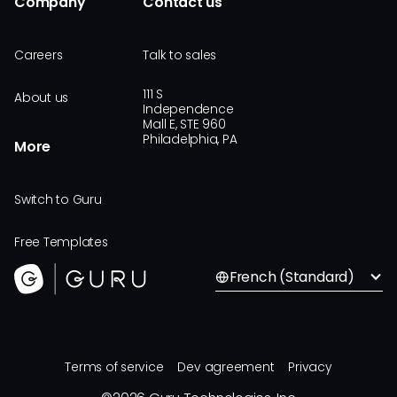
Company
Contact us
Careers
Talk to sales
111 S
About us
Independence
Mall E, STE 960
Philadelphia, PA
More
Switch to Guru
Free Templates
French (Standard)
Terms of service
Dev agreement
Privacy