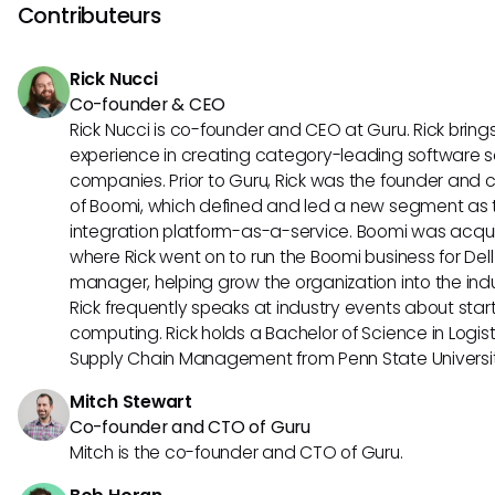
gestion des accès. En combinant ces outils, les équipes p
Contributeurs
l'efficacité les autorisations et partager des ressources d
étant conforme aux normes de sécurité des données.
Rick Nucci
Co-founder & CEO
Rick Nucci is co-founder and CEO at Guru. Rick bring
experience in creating category-leading software s
companies. Prior to Guru, Rick was the founder and c
of Boomi, which defined and led a new segment as t
integration platform-as-a-service. Boomi was acquir
where Rick went on to run the Boomi business for Dell
manager, helping grow the organization into the indus
Rick frequently speaks at industry events about sta
computing. Rick holds a Bachelor of Science in Logist
Supply Chain Management from Penn State Universit
Mitch Stewart
Co-founder and CTO of Guru
Mitch is the co-founder and CTO of Guru.