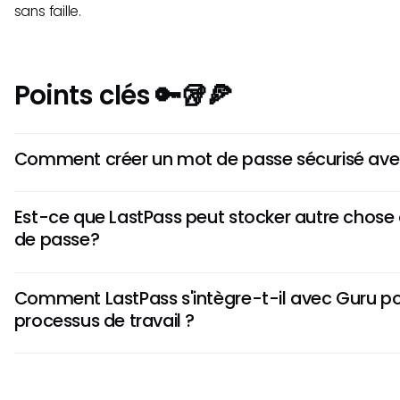
sans faille.
Points clés 🔑🥡🍕
Comment créer un mot de passe sécurisé ave
Pour créer un mot de passe sécure en utilisant LastPass, utili
Est-ce que LastPass peut stocker autre chose
générateur de mots de passe dans l’extension de navigateu
de passe?
longueur, la complexité et les types de caractères pour un
unique et améliez ainsi votre sécurité en ligne.
Absolument. LastPass peut stocker divers renseignements
Comment LastPass s'intègre-t-il avec Guru pour
mots de passe, tels que les numéros de cartes de crédit, l
processus de travail ?
de passe Wi-Fi et les notes éシア. Cette fonctionnalité ass
données confidentielles sont organisées et facilement acce
L'intégration de LastPass avec Guru permet de partager 
sont nécessaires.
manière écure dans la plateforme, améliorant la collaborati