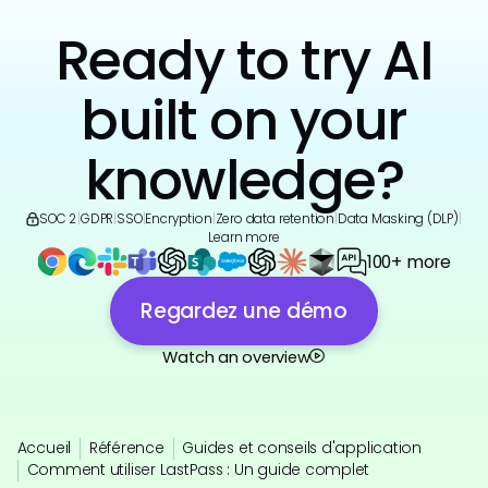
Ready to try AI
built on your
knowledge?
SOC 2
|
GDPR
|
SSO
|
Encryption
|
Zero data retention
|
Data Masking (DLP)
|
Learn more
100+ more
Regardez une démo
Watch an overview
Accueil
Référence
Guides et conseils d'application
Comment utiliser LastPass : Un guide complet