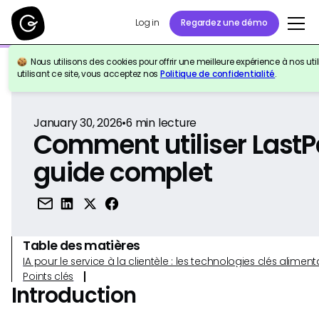
Log in
Regardez une démo
Nous utilisons des cookies pour offrir une meilleure expérience à nos util
Retour à la référence
utilisant ce site, vous acceptez nos
Politique de confidentialité
.
January 30, 2026
•
6
min lecture
Comment utiliser LastP
guide complet
Table des matières
IA pour le service à la clientèle : les technologies clés alim
Points clés
Introduction