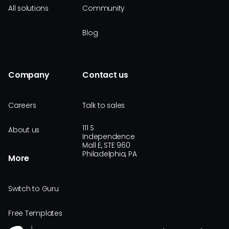
All solutions
Community
Blog
Company
Contact us
Careers
Talk to sales
111 S
About us
Independence
Mall E, STE 960
Philadelphia, PA
More
Switch to Guru
Free Templates