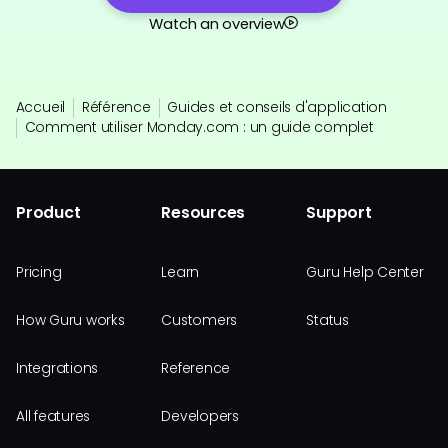
Watch an overview
Accueil
Référence
Guides et conseils d'application
Comment utiliser Monday.com : un guide complet
Product
Resources
Support
Pricing
Learn
Guru Help Center
How Guru works
Customers
Status
Integrations
Reference
All features
Developers