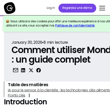
Log in
Regardez une démo
Nous utilisons des cookies pour offrir une meilleure expérience à nos util
Retour à la référence
utilisant ce site, vous acceptez nos
Politique de confidentialité
.
January 30, 2026
•
8
min lecture
Comment utiliser Mon
: un guide complet
Table des matières
IA pour le service à la clientèle : les technologies clés alim
Points clés
Introduction