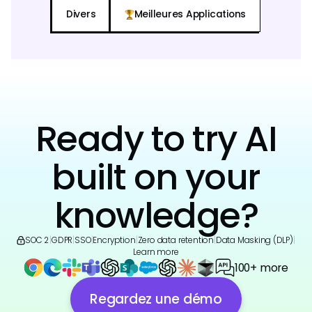
Divers
Meilleures Applications
Ready to try AI
built on your
knowledge?
SOC 2
|
GDPR
|
SSO
|
Encryption
|
Zero data retention
|
Data Masking (DLP)
|
Learn more
100+ more
Regardez une démo