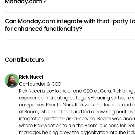
Monday.com ?
descriptions de tâches. Utilisez des étiquettes, des date
dépendances pour rationaliser les flux de travail des tâch
Absolument! Monday.com propose divers outils visuels 
organisation et collaboration.
Can Monday.com integrate with third-party too
de Gantt, les chronologies et les fonctionnalités de suivi 
for enhanced functionality?
surveiller l'état et le calendrier du projet. Utilisez ces outil
complet de l'avancement du projet et vous assurer de resp
Oui, Monday.com offre des intégrations fluides avec divers
tâches.
comme Guru pour améliorer la fonctionnalité et rationaliser l
combinant Monday.com avec Guru, vous pouvez tirer parti 
Contributeurs
deux plateformes pour résoudre de manière plus efficace et
lieu de travail moderne.
Rick Nucci
Co-founder & CEO
Rick Nucci is co-founder and CEO at Guru. Rick bring
experience in creating category-leading software s
companies. Prior to Guru, Rick was the founder and c
of Boomi, which defined and led a new segment as t
integration platform-as-a-service. Boomi was acquir
where Rick went on to run the Boomi business for Dell
manager, helping grow the organization into the indus