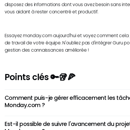
disposez des informations dont vous avez besoin sans int
vous aidant à rester concentré et productif.
Essayez monday.com aujourd'hui et voyez comment cela pe
de travail de votre équipe. N'oubliez pas d'intégrer Guru p
gestion des connaissances améliorée !
Points clés 🔑🥡🍕
Comment puis-je gérer efficacement les tâch
Monday.com ?
Pour gérer efficacement les tâches sur Monday.com, co
Est-il possible de suivre l'avancement du proje
cartes de tâches détaillées avec des délais clairs, des r