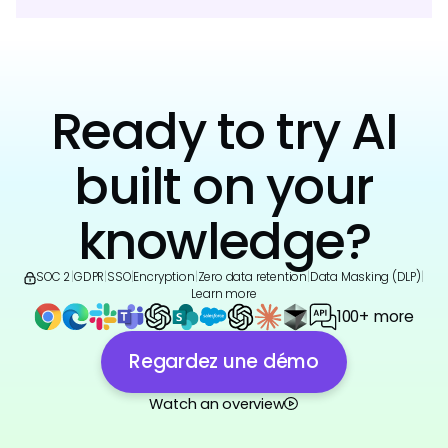
Ready to try AI
built on your
knowledge?
SOC 2
|
GDPR
|
SSO
|
Encryption
|
Zero data retention
|
Data Masking (DLP)
|
Learn more
100+ more
Regardez une démo
Watch an overview