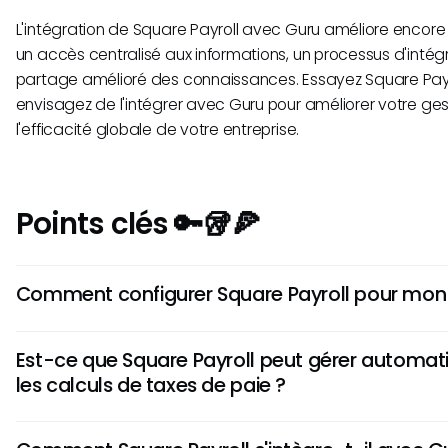
L'intégration de Square Payroll avec Guru améliore encore 
un accès centralisé aux informations, un processus d'intégra
partage amélioré des connaissances. Essayez Square Payro
envisagez de l'intégrer avec Guru pour améliorer votre ges
l'efficacité globale de votre entreprise.
Points clés 🔑🥡🍕
Comment configurer Square Payroll pour mon 
Pour configurer Square Payroll, connectez-vous simpleme
Est-ce que Square Payroll peut gérer automa
Square et accédez à l'onglet Paie. Suivez les invites pour sa
les calculs de taxes de paie ?
entreprise et de vos employés, les informations fiscales et
paiement. Square Payroll rend le processus d'intégration sim
Oui, Square Payroll automatise les calculs de taxe de paie p