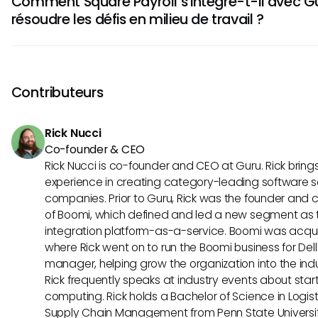
Comment Square Payroll s'intègre-t-il avec G
impôts fédéraux et d'État, ainsi que les déductions telles q
résoudre les défis en milieu de travail ?
Medicare. Cette fonction automatisée aide à garantir l'exa
conformité avec les lois fiscales, ce qui vous fait gagner d
Square Payroll s'intègre parfaitement avec Guru pour simpli
risques d'erreurs.
en milieu de travail. Avec les deux systèmes en place, vou
efficacement la paie et obtenir des informations précieus
Contributeurs
de l'équipe, la productivité et les données financières. Cet
permet de prendre des décisions basées sur les données e
Rick Nucci
efficacement votre main-d'œuvre.
Co-founder & CEO
Rick Nucci is co-founder and CEO at Guru. Rick bring
experience in creating category-leading software s
companies. Prior to Guru, Rick was the founder and c
of Boomi, which defined and led a new segment as t
integration platform-as-a-service. Boomi was acquir
where Rick went on to run the Boomi business for Dell
manager, helping grow the organization into the indus
Rick frequently speaks at industry events about sta
computing. Rick holds a Bachelor of Science in Logist
Supply Chain Management from Penn State Universit