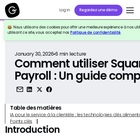
Log in
Regardez une démo
Nous utilisons des cookies pour offrir une meilleure expérience à nos util
Retour à la référence
utilisant ce site, vous acceptez nos
Politique de confidentialité
.
January 30, 2026
•
6
min lecture
Comment utiliser Squa
Payroll : Un guide comp
Table des matières
IA pour le service à la clientèle : les technologies clés alim
Points clés
Introduction