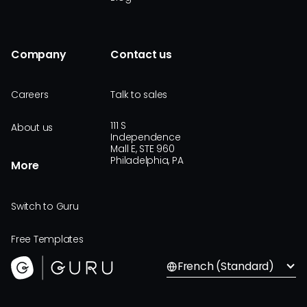
Company
Contact us
Careers
Talk to sales
111 S
About us
Independence
Mall E, STE 960
Philadelphia, PA
More
Switch to Guru
Free Templates
French (Standard)