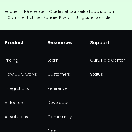
Accueil
Référence
Guides et conseils d'application
Comment utiliser Square Payroll : Un guide complet
Product
Resources
Support
Pricing
Learn
Guru Help Center
How Guru works
Customers
Status
Integrations
Reference
All features
Developers
All solutions
Community
Blog