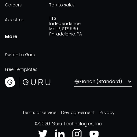
Careers
Talk to sales
111 S
About us
Independence
Mall E, STE 960
Philadelphia, PA
More
Switch to Guru
Free Templates
French (Standard)
Terms of service
Dev agreement
Privacy
©
2026
Guru Technologies, Inc