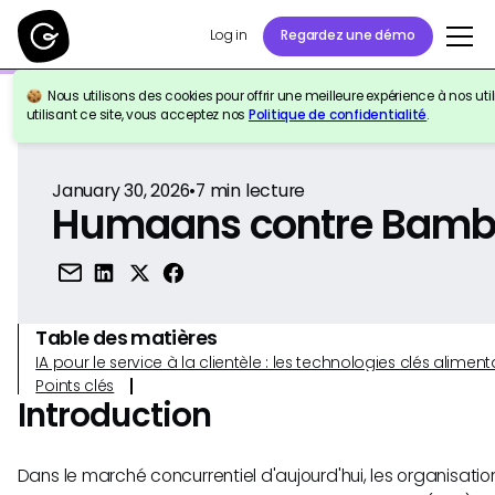
Log in
Regardez une démo
Nous utilisons des cookies pour offrir une meilleure expérience à nos util
Retour à la référence
utilisant ce site, vous acceptez nos
Politique de confidentialité
.
January 30, 2026
•
7
min lecture
Humaans contre Bam
Table des matières
IA pour le service à la clientèle : les technologies clés alim
Points clés
Introduction
Dans le marché concurrentiel d'aujourd'hui, les organisatio