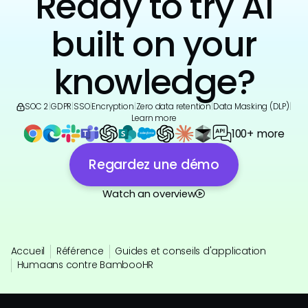
Ready to try AI
built on your
knowledge?
SOC 2
|
GDPR
|
SSO
|
Encryption
|
Zero data retention
|
Data Masking (DLP)
|
Learn more
100+ more
Regardez une démo
Watch an overview
Accueil
Référence
Guides et conseils d'application
Humaans contre BambooHR