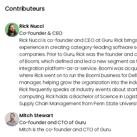
que la reconnaissance par les pairs, les outils de rétroacti
Contributeurs
d'engagement à l'échelle de l'entreprise. Cet accent mis
employés distingue Humaans comme un outil allant au-del
Rick Nucci
RH traditionnelles.
Co-founder & CEO
Rick Nucci is co-founder and CEO at Guru. Rick bring
experience in creating category-leading software s
companies. Prior to Guru, Rick was the founder and c
of Boomi, which defined and led a new segment as t
integration platform-as-a-service. Boomi was acquir
where Rick went on to run the Boomi business for Dell
manager, helping grow the organization into the indus
Rick frequently speaks at industry events about sta
computing. Rick holds a Bachelor of Science in Logist
Supply Chain Management from Penn State Universit
Mitch Stewart
Co-founder and CTO of Guru
Mitch is the co-founder and CTO of Guru.