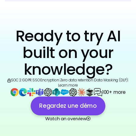
Ready to try AI
built on your
knowledge?
SOC 2
|
GDPR
|
SSO
|
Encryption
|
Zero data retention
|
Data Masking (DLP)
|
Learn more
100+ more
Regardez une démo
Watch an overview