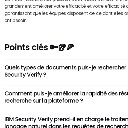
grandement améliorer votre efficacité et votre efficacité 
garantissant que les équipes disposent de ce dont elles o
ont besoin.
Points clés 🔑🥡🍕
Quels types de documents puis-je rechercher
Security Verify ?
Dans IBM Security Verify, les utilisateurs peuvent rechercher 
Comment puis-je améliorer la rapidité des rés
d'utilisateur, des documents de droits d'accès et diverses 
recherche sur la plateforme ?
gestion des comptes et aux politiques de sécurité.
Améliorer la vitesse de recherche implique souvent de s'ass
IBM Security Verify prend-il en charge le trait
d'utilisateurs et les données sont à jour et correctement ind
langage naturel dans les requêtes de recherc
régulièrement les mises à jour et appliquez les filtres judi