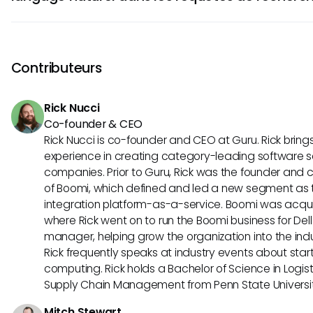
restreindre les zones de recherche.
Non, actuellement, IBM Security Verify ne prend pas en ch
traitement du langage naturel. Les utilisateurs doivent for
utilisant des mots-clés et des termes pertinents pour des 
Contributeurs
Rick Nucci
Co-founder & CEO
Rick Nucci is co-founder and CEO at Guru. Rick bring
experience in creating category-leading software s
companies. Prior to Guru, Rick was the founder and c
of Boomi, which defined and led a new segment as t
integration platform-as-a-service. Boomi was acquir
where Rick went on to run the Boomi business for Dell
manager, helping grow the organization into the indus
Rick frequently speaks at industry events about sta
computing. Rick holds a Bachelor of Science in Logist
Supply Chain Management from Penn State Universit
Mitch Stewart