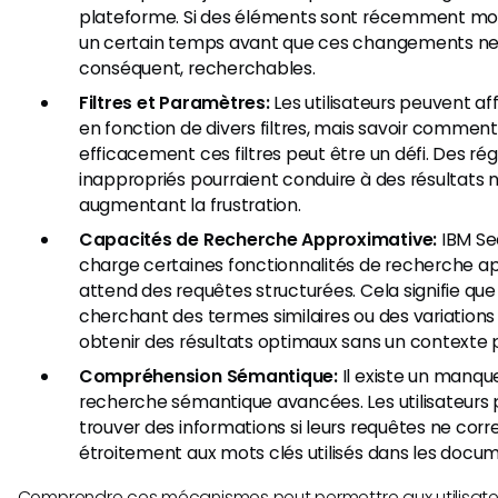
plateforme. Si des éléments sont récemment modif
un certain temps avant que ces changements ne s
conséquent, recherchables.
Filtres et Paramètres:
Les utilisateurs peuvent af
en fonction de divers filtres, mais savoir commen
efficacement ces filtres peut être un défi. Des rég
inappropriés pourraient conduire à des résultats 
augmentant la frustration.
Capacités de Recherche Approximative:
IBM Sec
charge certaines fonctionnalités de recherche a
attend des requêtes structurées. Cela signifie que l
cherchant des termes similaires ou des variation
obtenir des résultats optimaux sans un contexte p
Compréhension Sémantique:
Il existe un manqu
recherche sémantique avancées. Les utilisateurs 
trouver des informations si leurs requêtes ne co
étroitement aux mots clés utilisés dans les docu
Comprendre ces mécanismes peut permettre aux utilisate