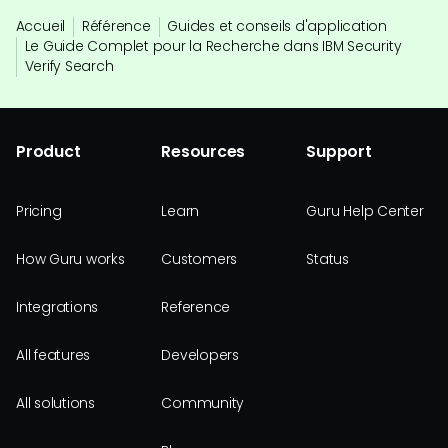
Accueil
Référence
Guides et conseils d'application
Le Guide Complet pour la Recherche dans IBM Security
Verify Search
Product
Resources
Support
Pricing
Learn
Guru Help Center
How Guru works
Customers
Status
Integrations
Reference
All features
Developers
All solutions
Community