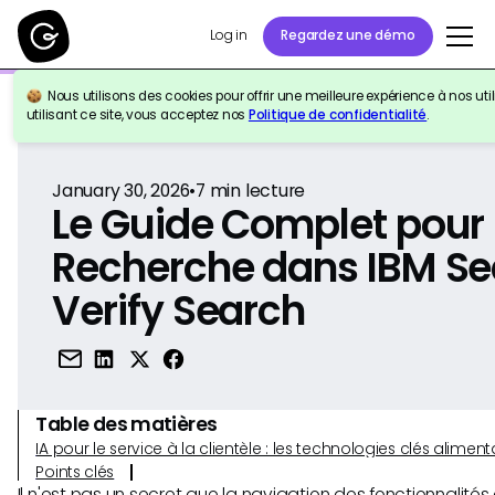
Log in
Regardez une démo
Nous utilisons des cookies pour offrir une meilleure expérience à nos util
Retour à la référence
utilisant ce site, vous acceptez nos
Politique de confidentialité
.
January 30, 2026
•
7
min lecture
Le Guide Complet pour 
Recherche dans IBM Se
Verify Search
Table des matières
IA pour le service à la clientèle : les technologies clés alim
Points clés
Il n'est pas un secret que la navigation des fonctionnalité