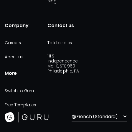
Blog
Company
Contact us
Careers
Talk to sales
111 S
About us
Independence
Mall E, STE 960
Philadelphia, PA
More
Switch to Guru
Free Templates
French (Standard)