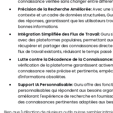
connaissance vérifiée sans changer entre différe
Précision de la Recherche Améliorée:
Avec une I
contexte et un cadre de données structurées, Gur
des réponses, garantissant que les utilisateurs t
bonnes informations.
Intégration Simplifiée des Flux de Travail:
Guru s
avec des plateformes populaires, permettant aux 
récupérer et partager des connaissances directem
flux de travail existants, réduisant le temps passé
Lutte contre la Décadence de la Connaissance
vérification de la plateforme garantissent active
connaissance reste précise et pertinente, empêc
d'informations obsolètes.
Support IA Personnalisable:
Guru offre des foncti
personnalisables qui répondent aux besoins organi
améliorant l'expérience de recherche en fourniss
des connaissances pertinentes adaptées aux beso
Bien que l'utilisation de plusieurs outils puisse sembler intim