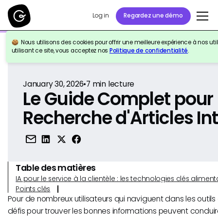
Log in
Regardez une démo
Nous utilisons des cookies pour offrir une meilleure expérience à nos util
Retour à la référence
utilisant ce site, vous acceptez nos
Politique de confidentialité
.
January 30, 2026
•
7
min lecture
Le Guide Complet pour 
Recherche d'Articles I
Table des matières
IA pour le service à la clientèle : les technologies clés alim
Points clés
Pour de nombreux utilisateurs qui naviguent dans les outils 
défis pour trouver les bonnes informations peuvent conduire