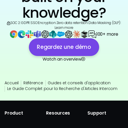
knowledge?
SOC 2
|
GDPR
|
SSO
|
Encryption
|
Zero data retention
|
Data Masking (DLP)
|
Learn more
100+ more
Regardez une démo
Watch an overview
Accueil
Référence
Guides et conseils d'application
Le Guide Complet pour la Recherche d'Articles Intercom
Product
Resources
Support