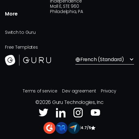
Independence
Mall E, STE 960
Philadelphia, PA
More
Switch to Guru
Free Templates
French (Standard)
Terms of service
Dev agreement
Privacy
©
2026
Guru Technologies, Inc
|
4.7/5