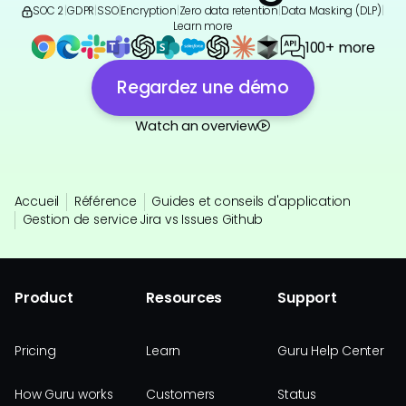
SOC 2
|
GDPR
|
SSO
|
Encryption
|
Zero data retention
|
Data Masking (DLP)
|
Learn more
100+ more
Regardez une démo
Watch an overview
Accueil
Référence
Guides et conseils d'application
Gestion de service Jira vs Issues Github
Product
Resources
Support
Pricing
Learn
Guru Help Center
How Guru works
Customers
Status