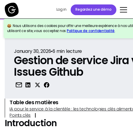
Log in
Regardez une démo
Nous utilisons des cookies pour offrir une meilleure expérience à nos util
Retour à la référence
utilisant ce site, vous acceptez nos
Politique de confidentialité
.
January 30, 2026
•
6
min lecture
Gestion de service Jira
Issues Github
Table des matières
IA pour le service à la clientèle : les technologies clés alim
Points clés
Introduction