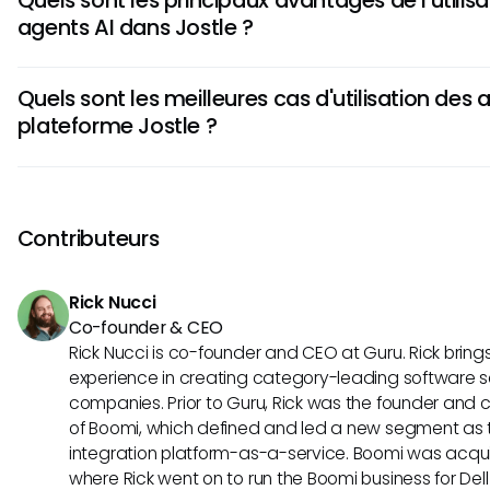
providing intelligent recommendations. It streamlines com
agents AI dans Jostle ?
productivity, and enables more informed decision-making w
platform.
Les agents AI de Jostle offrent des informations en temps 
Quels sont les meilleures cas d'utilisation des a
personnalisées et des capacités de résolution de problème
plateforme Jostle ?
réduisent les charge de travail manuelle, augmentent la pré
utilisateurs à se concentrer sur des tâches de plus grande 
Ils excellents dans les tâches telles que les processus de 
des améliorations générales des opérations.
employés, la gestion des connaissances, la priorisation de
de contenu. Ils peuvent faciliter la collaboration sans heur
Contributeurs
répétitives et fournir un soutien adapté aux besoins organis
optimisant efficacement les flux de travail.
Rick Nucci
Co-founder & CEO
Rick Nucci is co-founder and CEO at Guru. Rick bring
experience in creating category-leading software s
companies. Prior to Guru, Rick was the founder and c
of Boomi, which defined and led a new segment as t
integration platform-as-a-service. Boomi was acquir
where Rick went on to run the Boomi business for Dell