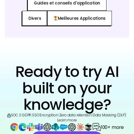
Guides et conseils d'application
Divers
Meilleures Applications
Ready to try AI
built on your
knowledge?
SOC 2
|
GDPR
|
SSO
|
Encryption
|
Zero data retention
|
Data Masking (DLP)
|
Learn more
100+ more