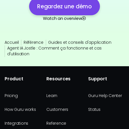
Regardez une démo
Watch an overview
Accueil
Référence
Guides et conseils d'application
Agent IA Jostle : Comment ça fonctionne et cas
d'utilisation
Product
Resources
Support
Pricing
Learn
Guru Help Center
How Guru works
Customers
Status
Integrations
Reference