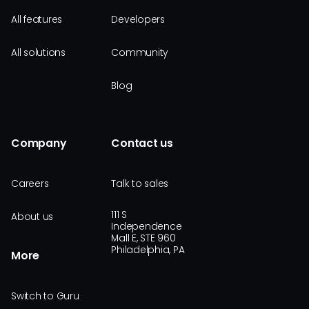
All features
Developers
All solutions
Community
Blog
Company
Contact us
Careers
Talk to sales
111 S
About us
Independence
Mall E, STE 960
Philadelphia, PA
More
Switch to Guru