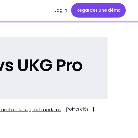
Log in
Regardez une démo
s UKG Pro
Points clés
s alimentant le support moderne