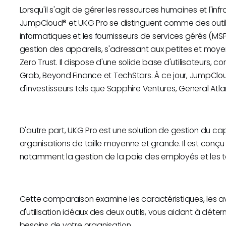
Lorsqu'il s'agit de gérer les ressources humaines et l'i
JumpCloud® et UKG Pro se distinguent comme des outil
informatiques et les fournisseurs de services gérés (MSP) 
gestion des appareils, s'adressant aux petites et moye
Zero Trust. Il dispose d'une solide base d'utilisateur
Grab, Beyond Finance et TechStars. À ce jour, JumpClou
d'investisseurs tels que Sapphire Ventures, General Atla
D'autre part, UKG Pro est une solution de gestion du ca
organisations de taille moyenne et grande. Il est conçu 
notamment la gestion de la paie des employés et les 
Cette comparaison examine les caractéristiques, les av
d'utilisation idéaux des deux outils, vous aidant à déte
besoins de votre organisation.