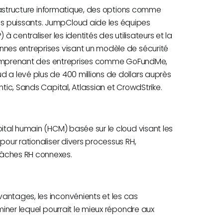
nfrastructure informatique, des options comme
s puissants. JumpCloud aide les équipes
à centraliser les identités des utilisateurs et la
nnes entreprises visant un modèle de sécurité
s, comprenant des entreprises comme GoFundMe,
d a levé plus de 400 millions de dollars auprès
ntic, Sands Capital, Atlassian et CrowdStrike.
pital humain (HCM) basée sur le cloud visant les
pour rationaliser divers processus RH,
tâches RH connexes.
antages, les inconvénients et les cas
rminer lequel pourrait le mieux répondre aux