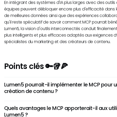
En intégrant des systèmes d'IA plus larges avec des outil
équipes peuvent débloquer encore plus d'efficacité dans 
de meilleures données ainsi que des expériences collabora
qu'il reste spéculatif de savoir comment MCP pourrait bén
Lumen5, la vision d'outils interconnectés conduit finalement
plus intelligents et plus efficaces adaptés aux exigences
spécialistes du marketing et des créateurs de contenu.
Points clés 🔑🥡🍕
Lumen5 pourrait-il implémenter le MCP pour u
création de contenu ?
Bien qu'il soit incertain si Lumen5 implémentera directement
Quels avantages le MCP apporterait-il aux util
du protocole pourraient améliorer les flux de travail dans 
Lumen5 ?
vidéo en permettant une connectivité de données transpar