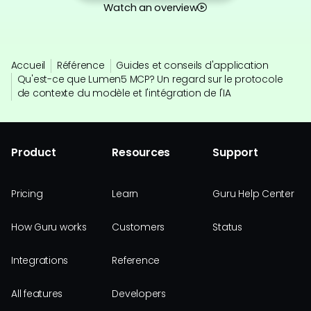
Watch an overview
Accueil
Référence
Guides et conseils d'application
Qu'est-ce que Lumen5 MCP? Un regard sur le protocole
de contexte du modèle et l'intégration de l'IA
Product
Resources
Support
Pricing
Learn
Guru Help Center
How Guru works
Customers
Status
Integrations
Reference
All features
Developers