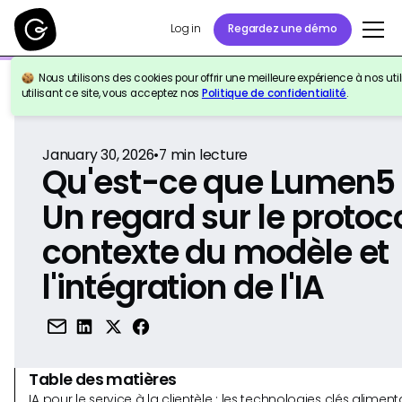
Log in
Regardez une démo
Nous utilisons des cookies pour offrir une meilleure expérience à nos util
Retour à la référence
utilisant ce site, vous acceptez nos
Politique de confidentialité
.
January 30, 2026
•
7
min lecture
Qu'est-ce que Lumen5
Un regard sur le protoc
contexte du modèle et
l'intégration de l'IA
Table des matières
IA pour le service à la clientèle : les technologies clés alim