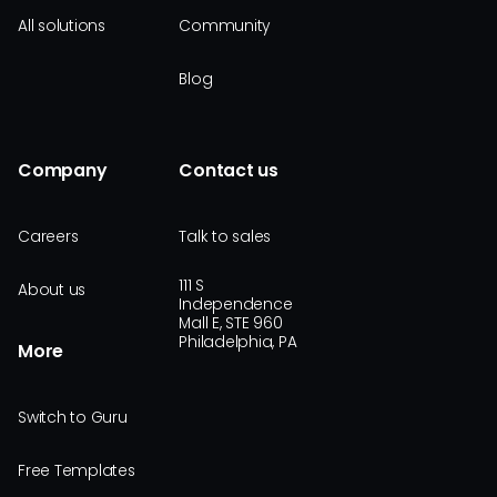
All solutions
Community
Blog
Company
Contact us
Careers
Talk to sales
111 S
About us
Independence
Mall E, STE 960
Philadelphia, PA
More
Switch to Guru
Free Templates