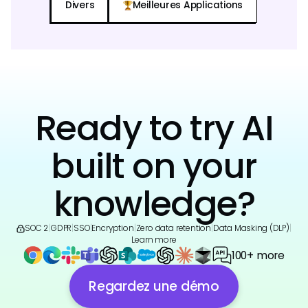
Divers
Meilleures Applications
Ready to try AI
built on your
knowledge?
SOC 2
|
GDPR
|
SSO
|
Encryption
|
Zero data retention
|
Data Masking (DLP)
|
Learn more
100+ more
Regardez une démo