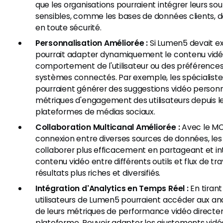
que les organisations pourraient intégrer leurs s
sensibles, comme les bases de données clients, d
en toute sécurité.
Personnalisation Améliorée :
Si Lumen5 devait exp
pourrait adapter dynamiquement le contenu vidé
comportement de l'utilisateur ou des préférences
systèmes connectés. Par exemple, les spécialist
pourraient générer des suggestions vidéo personn
métriques d'engagement des utilisateurs depuis le
plateformes de médias sociaux.
Collaboration Multicanal Améliorée :
Avec le MCP
connexion entre diverses sources de données, les
collaborer plus efficacement en partageant et i
contenu vidéo entre différents outils et flux de tra
résultats plus riches et diversifiés.
Intégration d'Analytics en Temps Réel :
En tirant
utilisateurs de Lumen5 pourraient accéder aux an
de leurs métriques de performance vidéo directe
plateforme. Pouvoir adapter les ajustements vidé